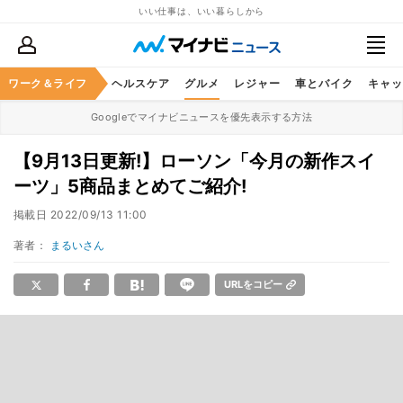
いい仕事は、いい暮らしから
ワーク＆ライフ
マネー
暮らし
ヘルスケア
グルメ
レジャー
車とバイク
キャッ
Googleでマイナビニュースを優先表示する方法
【9月13日更新!】ローソン「今月の新作スイ
ーツ」5商品まとめてご紹介!
掲載日
2022/09/13 11:00
著者：
まるいさん
URLをコピー