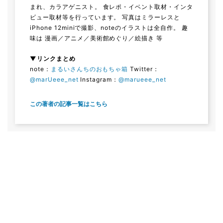
まれ、カラアゲニスト。 食レポ・イベント取材・インタ
ビュー取材等を行っています。 写真はミラーレスと
iPhone 12miniで撮影、noteのイラストは全自作。 趣
味は 漫画／アニメ／美術館めぐり／絵描き 等
▼リンクまとめ
note：
まるいさんちのおもちゃ箱
Twitter：
@marUeee_net
Instagram：
@marueee_net
この著者の記事一覧はこちら