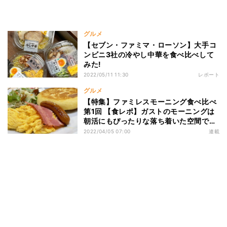
グルメ
【セブン・ファミマ・ローソン】大手コ
ンビニ3社の冷やし中華を食べ比べして
みた!
2022/05/11 11:30
レポート
グルメ
【特集】ファミレスモーニング食べ比べ
第1回 【食レポ】ガストのモーニングは
朝活にもぴったりな落ち着いた空間でし
た
2022/04/05 07:00
連載