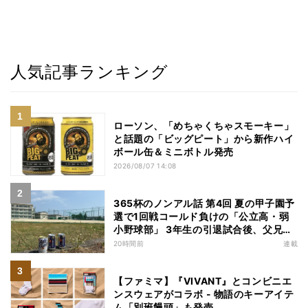
人気記事ランキング
ローソン、「めちゃくちゃスモーキー」
と話題の「ビッグピート」から新作ハイ
ボール缶＆ミニボトル発売
2026/08/07 14:08
365杯のノンアル話 第4回 夏の甲子園予
選で1回戦コールド負けの「公立高・弱
小野球部」 3年生の引退試合後、父兄
が“現場”で取り出したのは……
20時間前
連載
【ファミマ】『VIVANT』とコンビニエ
ンスウェアがコラボ - 物語のキーアイテ
ム「別班饅頭」も発売