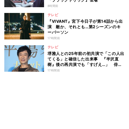
8時間前
テレビ
『VIVANT』宮下今日子が第14話から出
演 敵か、それとも…第2シーズンのキ
ーパーソン
17時間前
テレビ
堺雅人との25年前の初共演で「この人出
てくる」と確信した出来事 『半沢直
樹』後の再共演でも「すげえ…」 俳優
としての“初体験”を阿部寛が告白
17時間前