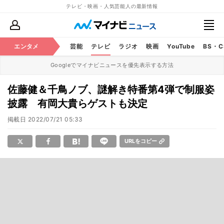
テレビ・映画・人気芸能人の最新情報
エンタメ
芸能
テレビ
ラジオ
映画
YouTube
BS・
Googleでマイナビニュースを優先表示する方法
佐藤健＆千鳥ノブ、謎解き特番第4弾で制服姿
披露 有岡大貴らゲストも決定
掲載日
2022/07/21 05:33
URLをコピー