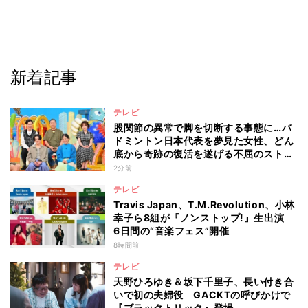
新着記事
テレビ
股関節の異常で脚を切断する事態に…バ
ドミントン日本代表を夢見た女性、どん
底から奇跡の復活を遂げる不屈のストー
リー『仰天』が再現
2分前
テレビ
Travis Japan、T.M.Revolution、小林
幸子ら8組が『ノンストップ!』生出演
6日間の“音楽フェス”開催
8時間前
テレビ
天野ひろゆき＆坂下千里子、長い付き合
いで初の夫婦役 GACKTの呼びかけで
『ブラックトリック』登場