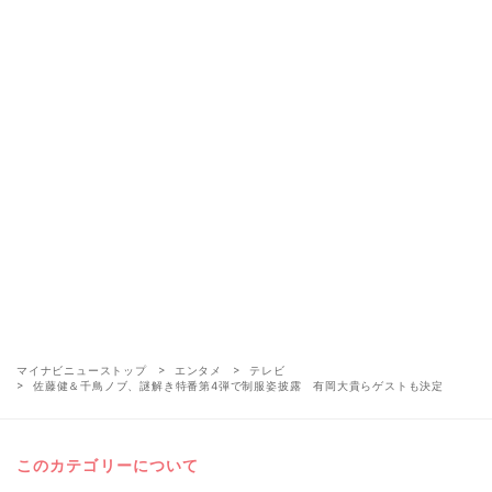
マイナビニューストップ
エンタメ
テレビ
佐藤健＆千鳥ノブ、謎解き特番第4弾で制服姿披露 有岡大貴らゲストも決定
このカテゴリーについて