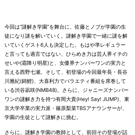
今回は“謎解き学園”を舞台に、佐藤とノブが学園の生
徒になり謎を解いていく。謎解き学園で一緒に謎を解
いていくゲスト6人も決定した。もはや準レギュラー
と言っても過言ではない、ひらめき力は芸人界イチの
せいや(霜降り明星)と、女優界ナンバーワンの実力と
言える西野七瀬。そして、初登場の今回最年長・長谷
川雅紀(錦鯉)、大喜利力でバラエティ番組を席巻して
いる渋谷凪咲(NMB48)。さらに、ジャニーズナンバー
ワンの謎解き力を持つ有岡大貴(Hey! Say! JUMP)、東
京大学卒業の実力派・篠原梨菜TBSアナウンサーが、
学園の生徒として謎解きに挑む。
さらに、謎解き学園の教師として、前回その登場が話