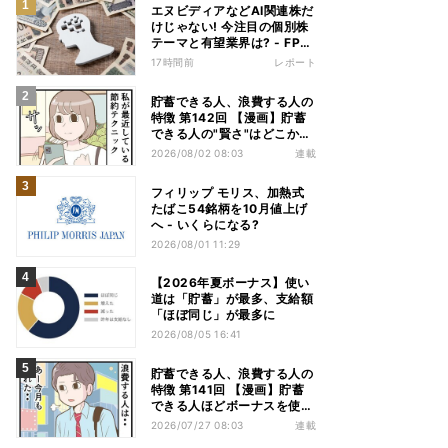
エヌビディアなどAI関連株だ
けじゃない! 今注目の個別株
テーマと有望業界は? - FP解
説
17時間前
レポート
貯蓄できる人、浪費する人の
特徴 第142回 【漫画】貯蓄
できる人の"賢さ"はどこか
ら? スーパーでの意外な習慣
2026/08/02 08:03
連載
フィリップ モリス、加熱式
たばこ54銘柄を10月値上げ
へ - いくらになる?
2026/08/01 11:29
【2026年夏ボーナス】使い
道は「貯蓄」が最多、支給額
「ほぼ同じ」が最多に
2026/08/05 16:41
貯蓄できる人、浪費する人の
特徴 第141回 【漫画】貯蓄
できる人ほどボーナスを使
う!? その差は"買う目的"にあ
2026/07/27 08:03
連載
った