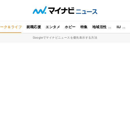
ワーク＆ライフ
就職応援
エンタメ
ホビー
特集
地域活性
IIJ
Googleでマイナビニュースを優先表示する方法