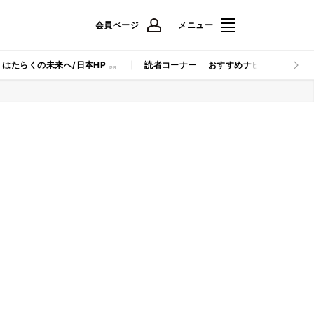
会員ページ
メニュー
はたらくの未来へ/日本HP
読者コーナー
おすすめナビ
マイナビB