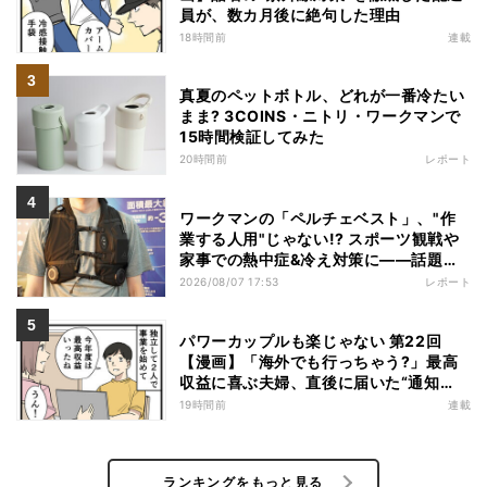
員が、数カ月後に絶句した理由
18時間前
連載
真夏のペットボトル、どれが一番冷たい
まま? 3COINS・ニトリ・ワークマンで
15時間検証してみた
20時間前
レポート
ワークマンの「ペルチェベスト」、"作
業する人用"じゃない!? スポーツ観戦や
家事での熱中症&冷え対策に――話題の
商品を徹底検証
2026/08/07 17:53
レポート
パワーカップルも楽じゃない 第22回
【漫画】「海外でも行っちゃう?」最高
収益に喜ぶ夫婦、直後に届いた“通知
書”で現実に戻された
19時間前
連載
ランキングをもっと見る