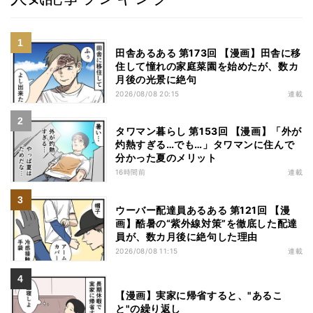
田舎あるある 第173回 【漫画】田舎に移
住して憧れの家庭菜園を始めたが、数カ
月後の光景に絶句
2026/08/08 20:15
連載
タワマン暮らし 第153回 【漫画】「外が
灼熱すぎる…でも…」タワマンに住んで
分かった夏のメリット
16時間前
連載
ウーバー配達員あるある 第121回 【漫
画】酷暑の“紫外線対策”を徹底した配達
員が、数カ月後に絶句した理由
2026/08/08 11:15
連載
【漫画】実家に帰省すると、"あるこ
と"の繰り返し