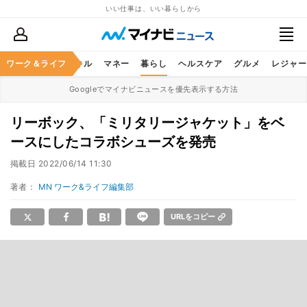
いい仕事は、いい暮らしから
ャリア
ワーク＆ライフ
ビジネススキル
マネー
暮らし
ヘルスケア
グルメ
レジャー
Googleでマイナビニュースを優先表示する方法
リーボック、「ミリタリージャケット」をベ
ースにしたコラボシューズを発売
掲載日
2022/06/14 11:30
著者：
MN ワーク&ライフ編集部
URLをコピー