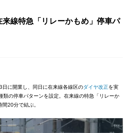
在来線特急「リレーかもめ」停車パ
月23日に開業し、同日に在来線各線区の
ダイヤ改正
を実
種類の停車パターンを設定。在来線の特急「リレーか
時間20分で結ぶ。