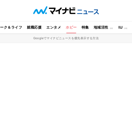
ワーク＆ライフ
就職応援
エンタメ
ホビー
特集
地域活性
IIJ
Googleでマイナビニュースを優先表示する方法