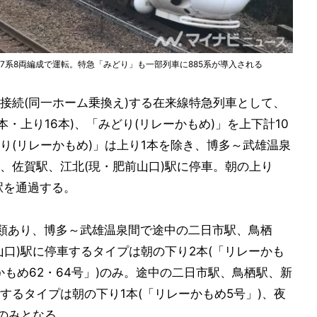
87系8両編成で運転。特急「みどり」も一部列車に885系が導入される
接続(同一ホーム乗換え)する在来線特急列車として、
本・上り16本)、「みどり(リレーかもめ)」を上下計10
どり(リレーかもめ)」は上り1本を除き、博多～武雄温泉
、佐賀駅、江北(現・肥前山口)駅に停車。朝の上り
駅を通過する。
類あり、博多～武雄温泉間で途中の二日市駅、鳥栖
口)駅に停車するタイプは朝の下り2本(「リレーかも
かもめ62・64号」)のみ。途中の二日市駅、鳥栖駅、新
するタイプは朝の下り1本(「リレーかもめ5号」)、夜
)のみとなる。