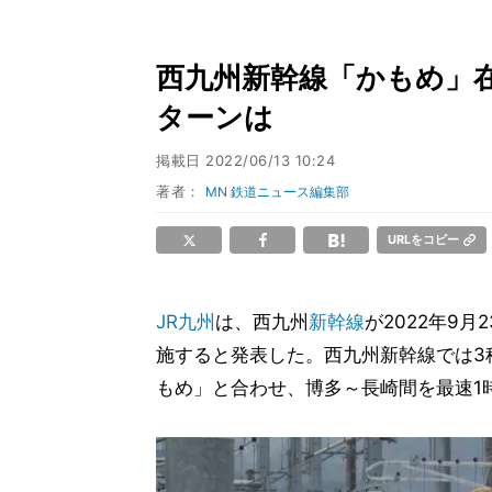
西九州新幹線「かもめ」
ターンは
掲載日
2022/06/13 10:24
著者：
MN 鉄道ニュース編集部
URLをコピー
JR九州
は、西九州
新幹線
が2022年9
施すると発表した。西九州新幹線では3
もめ」と合わせ、博多～長崎間を最速1