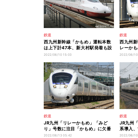
鉄道
鉄道
西九州新幹線「かもめ」運転本数
西九州新
は上下計47本、新大村駅発着も設
レーかも
定
転へ
2022/06/10 15:03
2022/06/10
鉄道
鉄道
JR九州「リレーかもめ」「みど
JR九州「
り」号数に注目「かもめ」に欠番
系導入、
も!?
縮
2022/06/13 05:42
2022/06/10