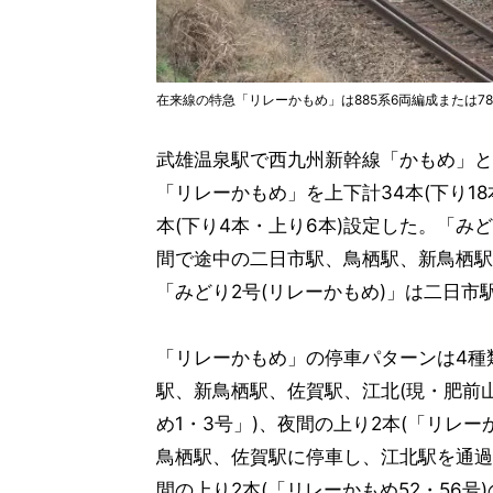
在来線の特急「リレーかもめ」は885系6両編成または7
武雄温泉駅で西九州新幹線「かもめ」と
「リレーかもめ」を上下計34本(下り18
本(下り4本・上り6本)設定した。「み
間で途中の二日市駅、鳥栖駅、新鳥栖駅
「みどり2号(リレーかもめ)」は二日市
「リレーかもめ」の停車パターンは4種
駅、新鳥栖駅、佐賀駅、江北(現・肥前山
め1・3号」)、夜間の上り2本(「リレー
鳥栖駅、佐賀駅に停車し、江北駅を通過
間の上り2本(「リレーかもめ52・56号