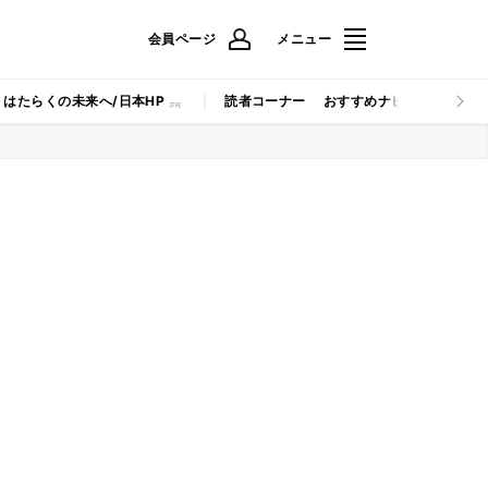
会員ページ
メニュー
はたらくの未来へ/日本HP
読者コーナー
おすすめナビ
マイナビB