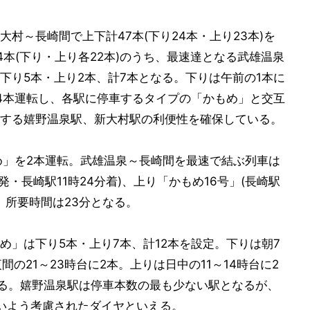
村～長崎間で上下計47本(下り24本・上り23本)を
本(下り・上り各22本)のうち、最速達となる武雄温泉
下り5本・上り2本、計7本となる。下りは午前の1本に
に4本運転し、各駅に停車するタイプの「かもめ」と交互
する嬉野温泉駅、新大村駅の利便性を確保している。
め」を2本運転。武雄温泉～長崎間を最速で結ぶ列車は
発・長崎駅11時24分着)、上り「かもめ16号」(長崎駅
で、所要時間は23分となる。
め」は下り5本・上り7本、計12本を設定。下りは朝7
間の21～23時台に2本。上りは日中の11～14時台に2
する。嬉野温泉駅は停車本数の最も少ない駅となるが、
いよう考慮されたダイヤといえる。