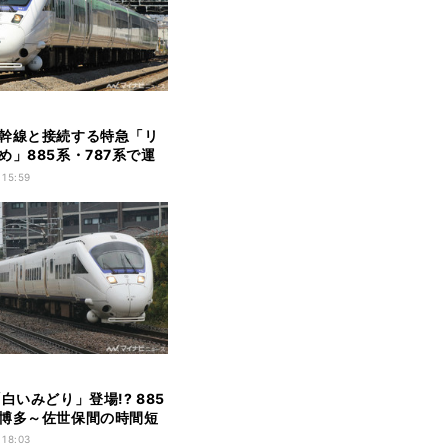
幹線と接続する特急「リ
め」885系・787系で運
 15:59
白いみどり」登場!? 885
博多～佐世保間の時間短
 18:03