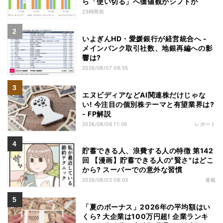
ら「使い切る」へ価値観がシフトか
23時間前
いよぎんHD・愛媛銀行が経営統合へ -
メインバンク取引社数、地銀再編への影
響は?
2026/08/07 09:55
エヌビディアなどAI関連株だけじゃな
い! 今注目の個別株テーマと有望業界は?
- FP解説
2026/08/06 11:05
レポート
貯蓄できる人、浪費する人の特徴 第142
回 【漫画】貯蓄できる人の"賢さ"はどこ
から? スーパーでの意外な習慣
2026/08/02 08:03
連載
「夏のボーナス」2026年の平均額はい
くら? 大企業は100万円超! 企業ランキ