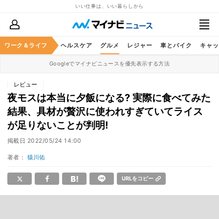
いい仕事は、いい暮らしから
ワーク＆ライフ
マネー
暮らし
ヘルスケア
グルメ
レジャー
車とバイク
キャッ
Googleでマイナビニュースを優先表示する方法
レビュー
夜モスは本当に夕飯になる? 実際に食べてみた
結果、具材が贅沢に使われすぎていてライス
が足りないことが判明!
掲載日
2022/05/24 14:00
著者：
猿川佑
URLをコピー