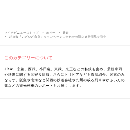
マイナビニューストップ
ホビー
鉄道
JR東海「いざいざ奈良」キャンペーンに合わせ特別な旅行商品を発売
このカテゴリーについて
JRや、京急、西武、小田急、東武、京王などの私鉄も含め、最新車両
や鉄道に関する耳寄り情報、さらにトリビアなどを徹底紹介。関東のみ
ならず、阪急や南海など関西の鉄道会社や九州の或る列車やゆふいんの
森などの観光列車のレポートもお届けします。