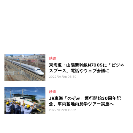
鉄道
東海道・山陽新幹線N700Sに「ビジネ
スブース」電話やウェブ会議に
2022/04/08 05:50
鉄道
JR東海「のぞみ」運行開始30周年記
念、車両基地内見学ツアー実施へ
2022/03/29 19:32