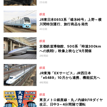
23分前
鉄道
JR東日本E653系「碓氷峠号」上野～横
川間特別運行、旅行商品を発売
43分前
鉄道
京都鉄道博物館、500系「時速300km
への挑戦!」映像上映など9月開催
2時間前
鉄道
JR東海「EXサービス」JR西日本
「e5489」10月から連携、機能拡充へ
4時間前
鉄道
東京メトロ銀座線・丸ノ内線9/19ダイヤ
改正、日中3～4分間隔で運転