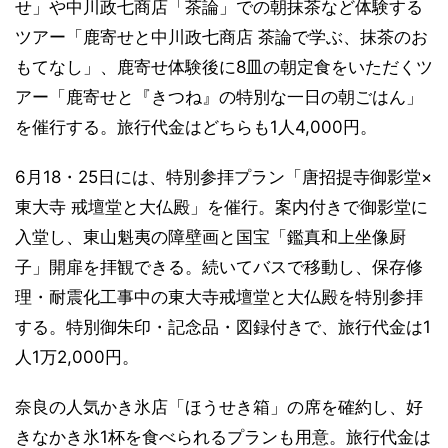
せ」や中川政七商店「茶論」での朝抹茶など体験する
ツアー「鹿寄せと中川政七商店 茶論で学ぶ、抹茶のお
もてなし」、鹿寄せ体験後に8皿の朝定食をいただくツ
アー「鹿寄せと『きつね』の特別な一日の朝ごはん」
を催行する。旅行代金はどちらも1人4,000円。
6月18・25日には、特別参拝プラン「唐招提寺御影堂×
東大寺 戒壇堂と大仏殿」を催行。案内付きで御影堂に
入堂し、東山魁夷の障壁画と国宝「鑑真和上坐像厨
子」開扉を拝観できる。続いてバスで移動し、保存修
理・耐震化工事中の東大寺戒壇堂と大仏殿を特別参拝
する。特別御朱印・記念品・図録付きで、旅行代金は1
人1万2,000円。
奈良の人気かき氷店「ほうせき箱」の席を確約し、好
きなかき氷1杯を食べられるプランも用意。旅行代金は