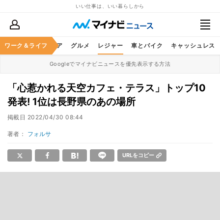
いい仕事は、いい暮らしから
暮らし
ワーク＆ライフ
ヘルスケア
グルメ
レジャー
車とバイク
キャッシュレス
Googleでマイナビニュースを優先表示する方法
「心惹かれる天空カフェ・テラス」トップ10
発表! 1位は長野県のあの場所
掲載日
2022/04/30 08:44
著者：
フォルサ
URLをコピー