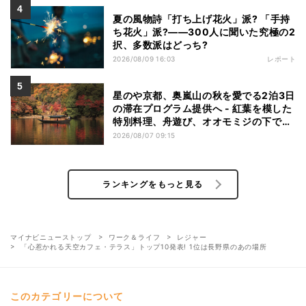
夏の風物詩「打ち上げ花火」派? 「手持
ち花火」派?――300人に聞いた究極の2
択、多数派はどっち?
2026/08/09 16:03
レポート
星のや京都、奥嵐山の秋を愛でる2泊3日
の滞在プログラム提供へ - 紅葉を模した
特別料理、舟遊び、オオモミジの下でお
こなう深呼吸など
2026/08/07 09:15
ランキングをもっと見る
マイナビニューストップ
ワーク＆ライフ
レジャー
「心惹かれる天空カフェ・テラス」トップ10発表! 1位は長野県のあの場所
このカテゴリーについて