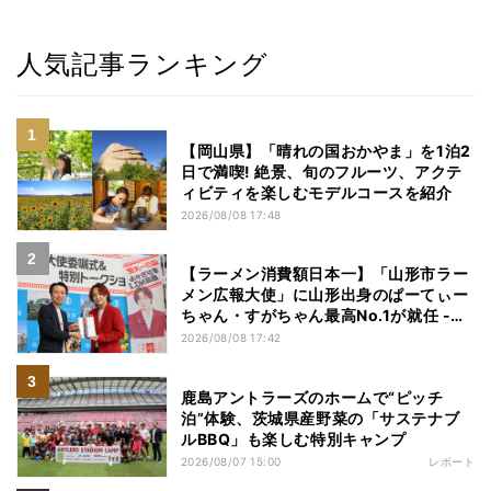
人気記事ランキング
【岡山県】「晴れの国おかやま」を1泊2
日で満喫! 絶景、旬のフルーツ、アクテ
ィビティを楽しむモデルコースを紹介
2026/08/08 17:48
【ラーメン消費額日本一】「山形市ラー
メン広報大使」に山形出身のぱーてぃー
ちゃん・すがちゃん最高No.1が就任 -
「山ラー」の魅力を発信へ
2026/08/08 17:42
鹿島アントラーズのホームで“ピッチ
泊”体験、茨城県産野菜の「サステナブ
ルBBQ」も楽しむ特別キャンプ
2026/08/07 15:00
レポート