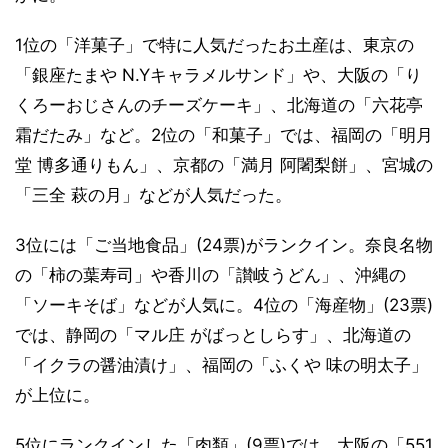
1位の「洋菓子」で特に人気だったお土産は、東京の
「銀座たまや N.Yキャラメルサンド」や、大阪の「り
くろーおじさんのチーズケーキ」、北海道の「六花亭
霜だたみ」など。2位の「和菓子」では、福岡の「明月
堂 博多通りもん」、京都の「満月 阿闍梨餅」、宮城の
「三全 萩の月」などが人気だった。
3位には「ご当地食品」(24票)がランクイン。奈良名物
の「柿の葉寿司」や香川の「讃岐うどん」、沖縄の
「ソーキそば」などが人気に。4位の「海産物」(23票)
では、静岡の「マル庄 がばっとしらす」、北海道の
「イクラの醤油漬け」、福岡の「ふくや 味の明太子」
が上位に。
5位にランクインした「肉類」(9票)では、大阪の「551