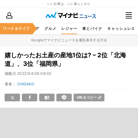
いい仕事は、いい暮らしから
暮らし
ワーク＆ライフ
ヘルスケア
グルメ
レジャー
車とバイク
キャッシュレス
Googleでマイナビニュースを優先表示する方法
嬉しかったお土産の産地1位は? – 2位「北海
道」、3位「福岡県」
掲載日
2022/04/29 09:00
著者：
CHIGAKO
URLをコピー