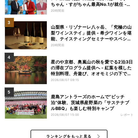
ちゃん・すがちゃん最高No.1が就任 -
「山ラー」の魅力を発信へ
20時間前
山梨県・リゾナーレ八ヶ岳、「究極の山
梨ワインステイ」提供 - 希少ワインを堪
能、テイスティングセミナーやスペシャ
ルディナーも
20時間前
星のや京都、奥嵐山の秋を愛でる2泊3日
の滞在プログラム提供へ - 紅葉を模した
特別料理、舟遊び、オオモミジの下でお
こなう深呼吸など
2026/08/07 09:15
鹿島アントラーズのホームで“ピッチ
泊”体験、茨城県産野菜の「サステナブ
ルBBQ」も楽しむ特別キャンプ
2026/08/07 15:00
レポート
ランキングをもっと見る