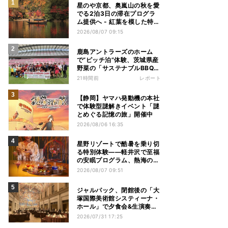
星のや京都、奥嵐山の秋を愛
でる2泊3日の滞在プログラ
ム提供へ - 紅葉を模した特別
料理、舟遊び、オオモミジの
2026/08/07 09:15
下でおこなう深呼吸など
鹿島アントラーズのホーム
で“ピッチ泊”体験、茨城県産
野菜の「サステナブルBBQ」
も楽しむ特別キャンプ
21時間前
レポート
【静岡】ヤマハ発動機の本社
で体験型謎解きイベント「謎
とめぐる記憶の旅」開催中
2026/08/06 16:35
星野リゾートで酷暑を乗り切
る特別体験——軽井沢で至福
の安眠プログラム、熱海の花
火や北海道トマムのとうきび
2026/08/07 09:51
を主役にしたアフタヌーンテ
ィー
ジャルパック、閉館後の「大
塚国際美術館システィーナ・
ホール」で夕食会&生演奏を
楽しむツアーを販売 – 徳島を
2026/07/31 17:25
巡る5つのコース