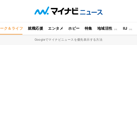
ワーク＆ライフ
就職応援
エンタメ
ホビー
特集
地域活性
IIJ
Googleでマイナビニュースを優先表示する方法