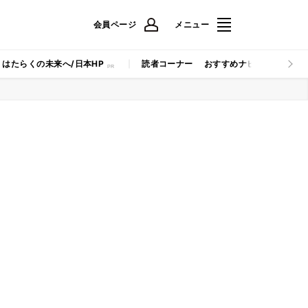
会員ページ
メニュー
はたらくの未来へ/日本HP
読者コーナー
おすすめナビ
マイナビB