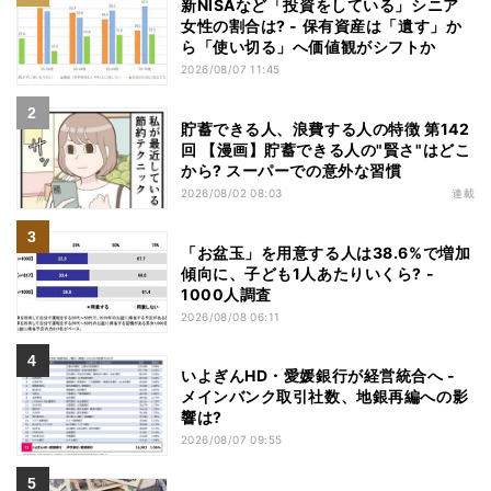
新NISAなど「投資をしている」シニア
女性の割合は? - 保有資産は「遺す」か
ら「使い切る」へ価値観がシフトか
2026/08/07 11:45
貯蓄できる人、浪費する人の特徴 第142
回 【漫画】貯蓄できる人の"賢さ"はどこ
から? スーパーでの意外な習慣
2026/08/02 08:03
連載
「お盆玉」を用意する人は38.6%で増加
傾向に、子ども1人あたりいくら? -
1000人調査
2026/08/08 06:11
いよぎんHD・愛媛銀行が経営統合へ -
メインバンク取引社数、地銀再編への影
響は?
2026/08/07 09:55