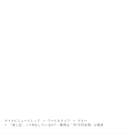
マイナビニューストップ
ワーク＆ライフ
マネー
「推し活」って何をしているの? - 費用は「月1万円未満」が最多