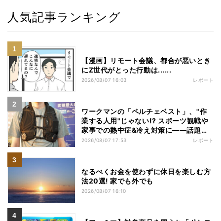
人気記事ランキング
【漫画】リモート会議、都合が悪いとき
にZ世代がとった行動は......
2026/08/07 16:03
レポート
ワークマンの「ペルチェベスト」、"作
業する人用"じゃない!? スポーツ観戦や
家事での熱中症&冷え対策に――話題の
商品を徹底検証
2026/08/07 17:53
レポート
なるべくお金を使わずに休日を楽しむ方
法20選! 家でも外でも
2026/08/07 16:10