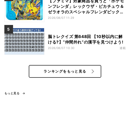
【ファミマ】対象商品を買うと「ポケモ
ンフレンダ」レックウザ・ピカチュウ＆
ゼラオラのスペシャルフレンダピックが
もらえるキャンペーン
2026/08/07 11:29
脳トレクイズ 第648回 【10秒以内に解
ける?】“仲間外れ”の漢字を見つけよう!
2026/08/07 10:30
連載
ランキングをもっと見る
もっと見る