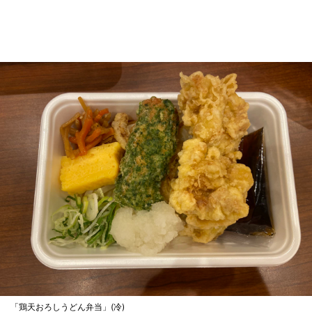
「鶏天おろしうどん弁当」(冷)