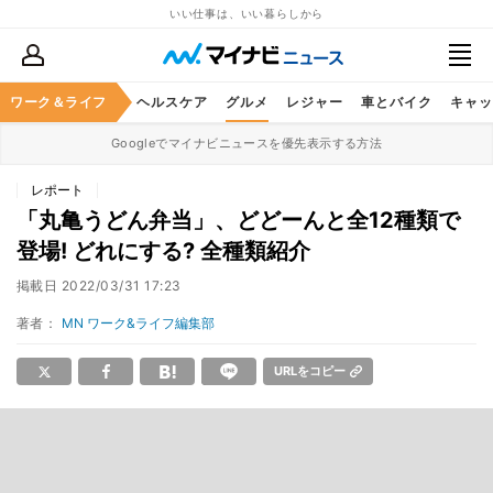
いい仕事は、いい暮らしから
ワーク＆ライフ
マネー
暮らし
ヘルスケア
グルメ
レジャー
車とバイク
キャッ
Googleでマイナビニュースを優先表示する方法
レポート
「丸亀うどん弁当」、どどーんと全12種類で
登場! どれにする? 全種類紹介
掲載日
2022/03/31 17:23
著者：
MN ワーク&ライフ編集部
URLをコピー