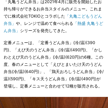
「丸亀うどん弁当」は2021年4月に販売を開始したお
持ち帰りができるお弁当スタイルのメニュー。これま
でに株式会社TOKIOとコラボした
「丸亀こどもうどん
弁当」
や、レンジで温めて食べられる
「熱盛 丸亀うど
ん弁当」
シリーズを発売してきた。
定番メニューは、「定番うどん弁当」(冷/温)(390
円)、「えび天のうどん弁当」(冷/温)(490円)、「かし
わとえび天のうどん弁当」(冷/温)(620円)の6種。この
度、春のメニューとして「えびとまいたけ天のうどん
弁当(冷/温)(640円)」、「鶏天おろしうどん弁当」(冷/
温)(590円)、「キス天うどん弁当」(冷/温)(490円)が
登場し、定番メニューと合わせて12種が販売される。