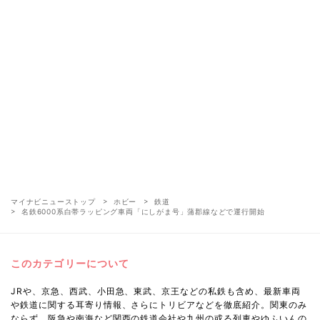
マイナビニューストップ
ホビー
鉄道
名鉄6000系白帯ラッピング車両「にしがま号」蒲郡線などで運行開始
このカテゴリーについて
JRや、京急、西武、小田急、東武、京王などの私鉄も含め、最新車両
や鉄道に関する耳寄り情報、さらにトリビアなどを徹底紹介。関東のみ
ならず、阪急や南海など関西の鉄道会社や九州の或る列車やゆふいんの