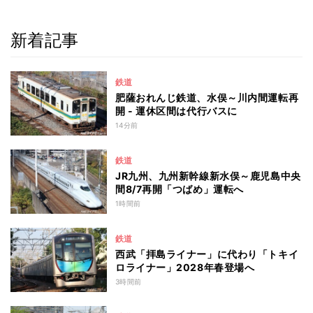
新着記事
鉄道
肥薩おれんじ鉄道、水俣～川内間運転再
開 - 運休区間は代行バスに
14分前
鉄道
JR九州、九州新幹線新水俣～鹿児島中央
間8/7再開「つばめ」運転へ
1時間前
鉄道
西武「拝島ライナー」に代わり「トキイ
ロライナー」2028年春登場へ
3時間前