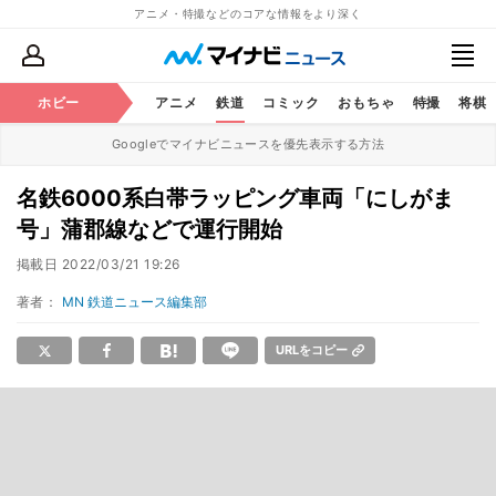
アニメ・特撮などのコアな情報をより深く
ホビー
アニメ
鉄道
コミック
おもちゃ
特撮
将棋
Googleでマイナビニュースを優先表示する方法
名鉄6000系白帯ラッピング車両「にしがま
号」蒲郡線などで運行開始
掲載日
2022/03/21 19:26
著者：
MN 鉄道ニュース編集部
URLをコピー