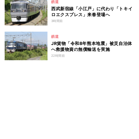
鉄道
西武新宿線「小江戸」に代わり「トキイ
ロエクスプレス」来春登場へ
3時間前
鉄道
JR貨物「令和8年熊本地震」被災自治体
へ救援物資の無償輸送を実施
22時間前