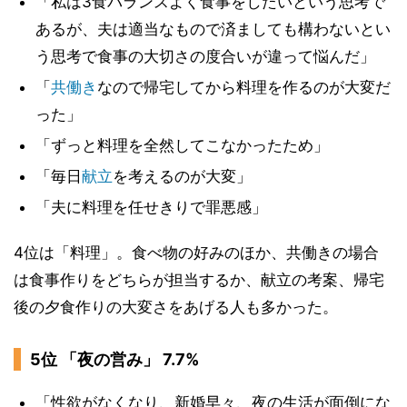
「私は3食バランスよく食事をしたいという思考で
あるが、夫は適当なもので済ましても構わないとい
う思考で食事の大切さの度合いが違って悩んだ」
「
共働き
なので帰宅してから料理を作るのが大変だ
った」
「ずっと料理を全然してこなかったため」
「毎日
献立
を考えるのが大変」
「夫に料理を任せきりで罪悪感」
4位は「料理」。食べ物の好みのほか、共働きの場合
は食事作りをどちらが担当するか、献立の考案、帰宅
後の夕食作りの大変さをあげる人も多かった。
5位 「夜の営み」 7.7%
「性欲がなくなり、新婚早々、夜の生活が面倒にな