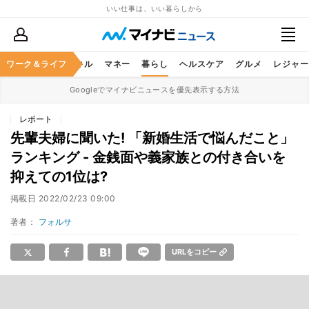
いい仕事は、いい暮らしから
ャリア
ワーク＆ライフ
ビジネススキル
マネー
暮らし
ヘルスケア
グルメ
レジャー
Googleでマイナビニュースを優先表示する方法
レポート
先輩夫婦に聞いた! 「新婚生活で悩んだこと」
ランキング - 金銭面や義家族との付き合いを
抑えての1位は?
掲載日
2022/02/23 09:00
著者：
フォルサ
URLをコピー