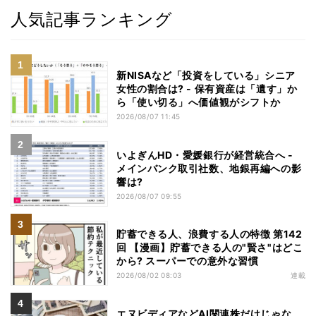
人気記事ランキング
新NISAなど「投資をしている」シニア
女性の割合は? - 保有資産は「遺す」か
ら「使い切る」へ価値観がシフトか
2026/08/07 11:45
いよぎんHD・愛媛銀行が経営統合へ -
メインバンク取引社数、地銀再編への影
響は?
2026/08/07 09:55
貯蓄できる人、浪費する人の特徴 第142
回 【漫画】貯蓄できる人の"賢さ"はどこ
から? スーパーでの意外な習慣
2026/08/02 08:03
連載
エヌビディアなどAI関連株だけじゃな