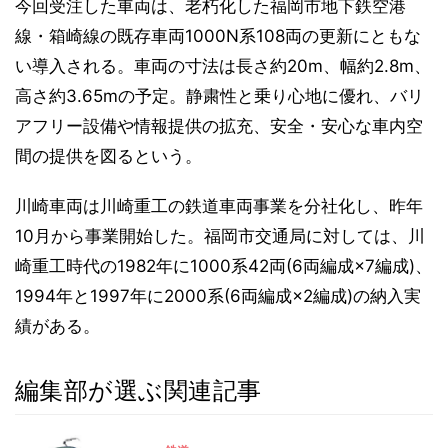
今回受注した車両は、老朽化した福岡市地下鉄空港
線・箱崎線の既存車両1000N系108両の更新にともな
い導入される。車両の寸法は長さ約20m、幅約2.8m、
高さ約3.65mの予定。静粛性と乗り心地に優れ、バリ
アフリー設備や情報提供の拡充、安全・安心な車内空
間の提供を図るという。
川崎車両は川崎重工の鉄道車両事業を分社化し、昨年
10月から事業開始した。福岡市交通局に対しては、川
崎重工時代の1982年に1000系42両(6両編成×7編成)、
1994年と1997年に2000系(6両編成×2編成)の納入実
績がある。
編集部が選ぶ関連記事