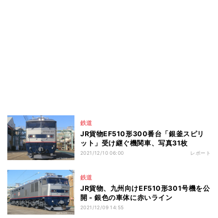
鉄道
JR貨物EF510形300番台「銀釜スピリ
ット」受け継ぐ機関車、写真31枚
2021/12/10 06:00
レポート
鉄道
JR貨物、九州向けEF510形301号機を公
開 - 銀色の車体に赤いライン
2021/12/09 14:55