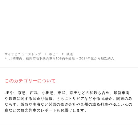
マイナビニューストップ
ホビー
鉄道
川崎車両、福岡市地下鉄の車両108両を受注 - 2024年度から順次納入
このカテゴリーについて
JRや、京急、西武、小田急、東武、京王などの私鉄も含め、最新車両
や鉄道に関する耳寄り情報、さらにトリビアなどを徹底紹介。関東のみ
ならず、阪急や南海など関西の鉄道会社や九州の或る列車やゆふいんの
森などの観光列車のレポートもお届けします。