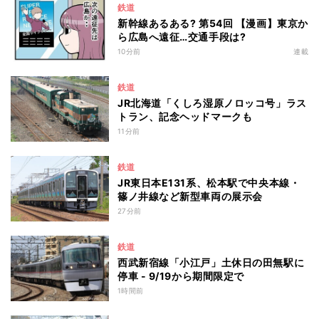
鉄道
新幹線あるある? 第54回 【漫画】東京か
ら広島へ遠征…交通手段は?
10分前
連載
鉄道
JR北海道「くしろ湿原ノロッコ号」ラス
トラン、記念ヘッドマークも
11分前
鉄道
JR東日本E131系、松本駅で中央本線・
篠ノ井線など新型車両の展示会
27分前
鉄道
西武新宿線「小江戸」土休日の田無駅に
停車 - 9/19から期間限定で
1時間前