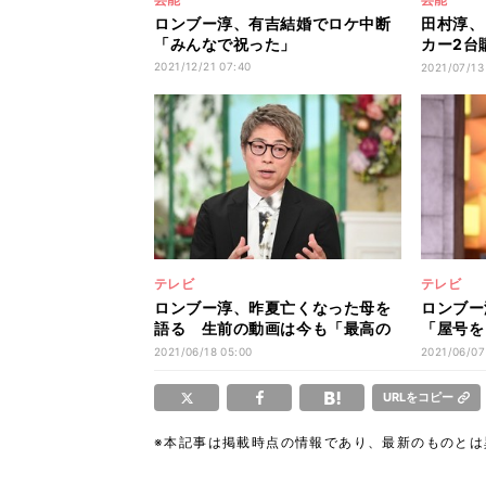
ロンブー淳、有吉結婚でロケ中断
田村淳、
「みんなで祝った」
カー2台
族を守る
2021/12/21 07:40
2021/07/13
テレビ
テレビ
ロンブー淳、昨夏亡くなった母を
ロンブー
語る 生前の動画は今も「最高の
「屋号を
贈り物」
したい」
2021/06/18 05:00
2021/06/07
URLをコピー
※本記事は掲載時点の情報であり、最新のものと