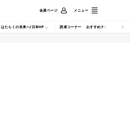
会員ページ
メニュー
はたらくの未来へ/日本HP
読者コーナー
おすすめナビ
マイナビB