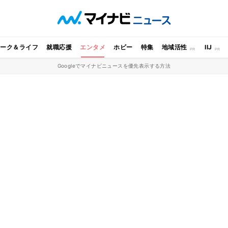
ワーク＆ライフ
就職応援
エンタメ
ホビー
特集
地域活性
IIJ
Googleでマイナビニュースを優先表示する方法