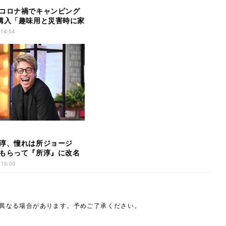
コロナ禍でキャンピング
購入「趣味用と災害時に家
用」
 14:54
淳、憧れは所ジョージ
もらって『所淳』に改名
 15:00
は異なる場合があります。予めご了承ください。