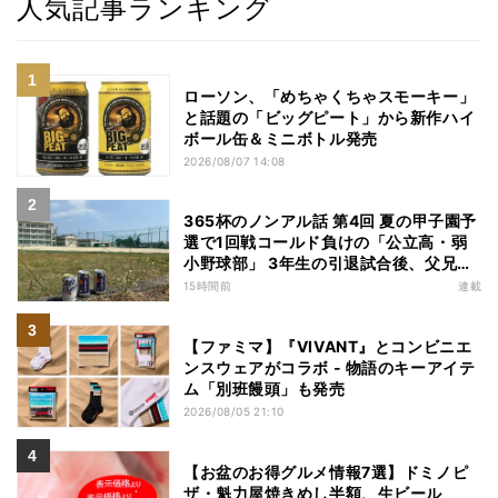
人気記事ランキング
ローソン、「めちゃくちゃスモーキー」
と話題の「ビッグピート」から新作ハイ
ボール缶＆ミニボトル発売
2026/08/07 14:08
365杯のノンアル話 第4回 夏の甲子園予
選で1回戦コールド負けの「公立高・弱
小野球部」 3年生の引退試合後、父兄
が“現場”で取り出したのは……
15時間前
連載
【ファミマ】『VIVANT』とコンビニエ
ンスウェアがコラボ - 物語のキーアイテ
ム「別班饅頭」も発売
2026/08/05 21:10
【お盆のお得グルメ情報7選】ドミノピ
ザ・魁力屋焼きめし半額、生ビール