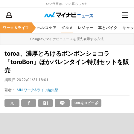
いい仕事は、いい暮らしから
ワーク＆ライフ
マネー
暮らし
ヘルスケア
グルメ
レジャー
車とバイク
キャッ
Googleでマイナビニュースを優先表示する方法
toroa、濃厚とろけるボンボンショコラ
「toroBon」ほかバレンタイン特別セットを販
売
掲載日
2022/01/31 18:01
著者：
MN ワーク&ライフ編集部
URLをコピー