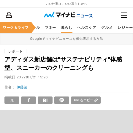
いい仕事は、いい暮らしから
ャリア
ワーク＆ライフ
ビジネススキル
マネー
暮らし
ヘルスケア
グルメ
レジャー
Googleでマイナビニュースを優先表示する方法
レポート
アディダス新店舗は"サステナビリティ"体感
型、スニーカーのクリーニングも
掲載日
2022/01/21 15:26
著者：
伊藤綾
URLをコピー