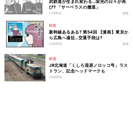
武鉄道が生まれ変わる…栄光の日々が再
び? 「サーベラスの撤退」
11時間前
連載
鉄道
新幹線あるある? 第54回 【漫画】東京か
ら広島へ遠征…交通手段は?
23時間前
連載
鉄道
JR北海道「くしろ湿原ノロッコ号」ラス
トラン、記念ヘッドマークも
23時間前