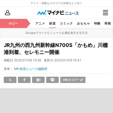
アニメ・特撮などのコアな情報をより深く
ホビー
アニメ
鉄道
コミック
おもちゃ
特撮
将棋
Googleでマイナビニュースを優先表示する方法
JR九州の西九州新幹線N700S「かもめ」川棚
港到着、セレモニー開催
掲載日
2022/01/09 15:36
更新日
2022/01/09 15:47
著者：
MN 鉄道ニュース編集部
URLをコピー