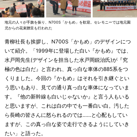
地元の人々が手旗を振り、N700S「かもめ」を歓迎。セレモニーでは地元園
児からの花束贈呈も行われた
青柳社長も挨拶し、N700S「かもめ」のデザインにつ
いて紹介。「1999年に登場した白い『かもめ』では、
水戸岡先生(デザインを担当した水戸岡鋭治氏)が『究
極の色は白だ』と言われ、真っ白な車体の885系をつ
くりました。今回の『かもめ』はそれを引き継ぐとい
う思いもあり、見ての通り真っ白な車体になっていま
す。『他の新幹線も白いじゃないか』と言う人もいる
と思いますが、これは白の中でも一番白い白。汚した
ら長崎の皆さんに怒られるのでは……と心配もしてい
ますが、この真っ白な姿で走行できるようにしていき
たい」と語った。