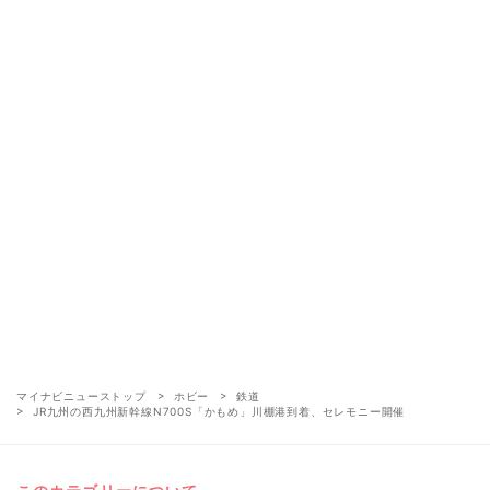
マイナビニューストップ
ホビー
鉄道
JR九州の西九州新幹線N700S「かもめ」川棚港到着、セレモニー開催