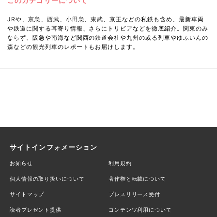
このカテゴリーについて
JRや、京急、西武、小田急、東武、京王などの私鉄も含め、最新車両
や鉄道に関する耳寄り情報、さらにトリビアなどを徹底紹介。関東のみ
ならず、阪急や南海など関西の鉄道会社や九州の或る列車やゆふいんの
森などの観光列車のレポートもお届けします。
サイトインフォメーション
お知らせ
利用規約
個人情報の取り扱いについて
著作権と転載について
サイトマップ
プレスリリース受付
読者プレゼント提供
コンテンツ利用について