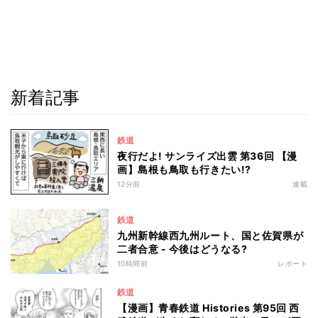
新着記事
鉄道
夜行だよ! サンライズ出雲 第36回 【漫
画】島根も鳥取も行きたい!?
12分前
連載
鉄道
九州新幹線西九州ルート、国と佐賀県が
二者合意 - 今後はどうなる?
10時間前
レポート
鉄道
【漫画】青春鉄道 Histories 第95回 西