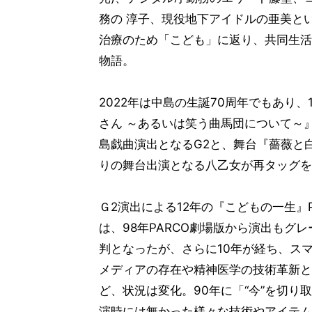
務の 淳子、現役地下アイドルの亜美と
治療のため「こども」に返り、共同生活
物語。
2022年は中島の生誕70周年でもあり、
さん ～あるいは笑う曲馬団について～
島戯曲演出となるG2と、舞台『薔薇と
りの舞台出演となる八乙女が再タッグを
Ｇ2演出による12年の『こどもの一生』P
は、98年PARCO劇場版から演出もグ
判となったが、さらに10年が経ち、スマ
メディアの存在や精神医学の技術革新と
ど、状況は変化。90年に「“今”を切り
演時には無かった様々な技術やアイテム