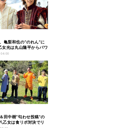
、亀梨和也の”のれん”に
八乙女光は丸山隆平からパワ
 04:00
＆田中樹“匂わせ投稿”の
 八乙女は食リポ対決でリ