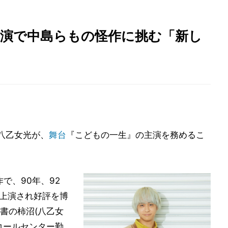
主演で中島らもの怪作に挑む「新し
八乙女光が、
舞台
『こどもの一生』の主演を務めるこ
で、90年、92
り上演され好評を博
書の柿沼(八乙女
コールセンター勤