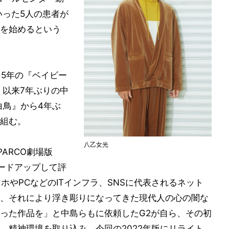
いった5人の患者が
を始めるという
15年の『ベイビー
』以来7年ぶりの中
白鳥』から4年ぶ
組む。
八乙女光
ARCO劇場版
レードアップして評
ホやPCなどのITインフラ、SNSに代表されるネット
、それにより浮き彫りになってきた現代人の心の闇な
取った作品を」と中島らもに依頼したG2が自ら、その初
、精神環境を取り込み、今回の2022年版にリライト