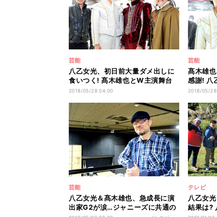
芸能
芸能
八乙女光、初日前大量ダメ出しに
髙木雄也
食いつく! 髙木雄也とW主演舞台
感謝! 
開幕
ー
2018/05/28 04:00
2018/05/28
芸能
テレビ
八乙女光＆髙木雄也、急成長に演
八乙女光
出家G2が涙…ジャニーズに共通の
結果は?
素養とは
ード