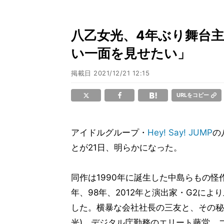
八乙女光、4年ぶり舞台
い一面を見せたい」
掲載日
2021/12/21 12:15
URLをコピー
アイドルグループ・
Hey! Say! JUMP
の
とが21日、明らかになった。
同作は1990年に誕生した中島らもの怪作
年、98年、2012年と演出家・G2によ
した。横暴な会社社長の三友と、その秘
光)、デジタル庁勤務のエリート藤堂、