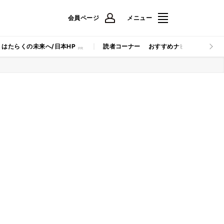
会員ページ
メニュー
はたらくの未来へ/日本HP
読者コーナー
おすすめナビ
マイナビB