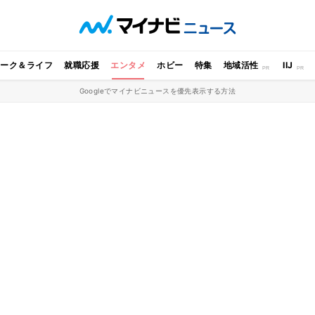
ワーク＆ライフ
就職応援
エンタメ
ホビー
特集
地域活性
IIJ
Googleでマイナビニュースを優先表示する方法