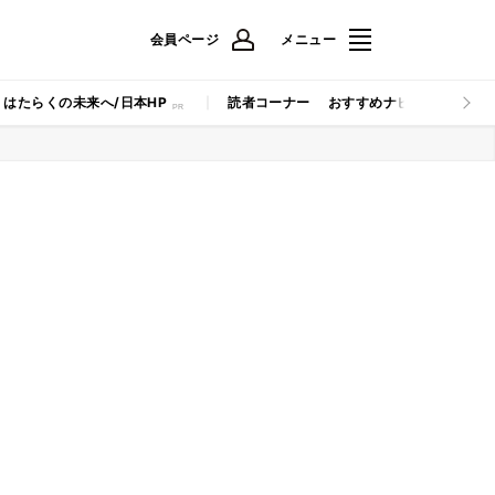
会員ページ
メニュー
はたらくの未来へ/日本HP
読者コーナー
おすすめナビ
マイナビB