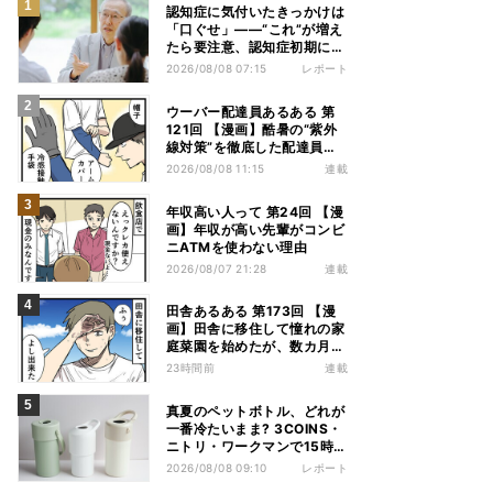
認知症に気付いたきっかけは
「口ぐせ」――“これ”が増え
たら要注意、認知症初期に見
られる「会話の特徴」とは
2026/08/08 07:15
レポート
ウーバー配達員あるある 第
121回 【漫画】酷暑の“紫外
線対策”を徹底した配達員
が、数カ月後に絶句した理由
2026/08/08 11:15
連載
年収高い人って 第24回 【漫
画】年収が高い先輩がコンビ
ニATMを使わない理由
2026/08/07 21:28
連載
田舎あるある 第173回 【漫
画】田舎に移住して憧れの家
庭菜園を始めたが、数カ月後
の光景に絶句
23時間前
連載
真夏のペットボトル、どれが
一番冷たいまま? 3COINS・
ニトリ・ワークマンで15時間
検証してみた
2026/08/08 09:10
レポート