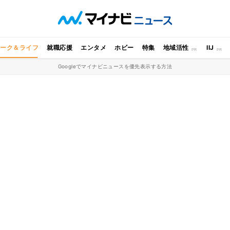
ワーク＆ライフ
就職応援
エンタメ
ホビー
特集
地域活性
IIJ
Googleでマイナビニュースを優先表示する方法