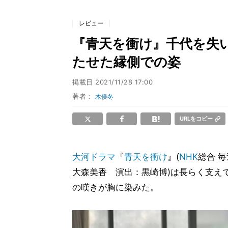
レビュー
『青天を衝け』千代を失
たせた縁側での姿
掲載日
2021/11/28 17:00
著者：
木俣冬
URLをコピー
大河ドラマ
『
青天を衝け
』(
NHK
総合 毎
大森美香 演出：黒崎博)は長らく支え
の嘆きが胸に染みた。