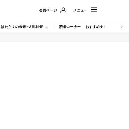
会員ページ
メニュー
はたらくの未来へ/日本HP
読者コーナー
おすすめナビ
マイナビB