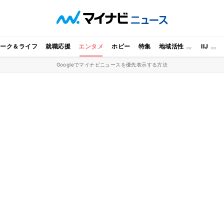
ワーク＆ライフ
就職応援
エンタメ
ホビー
特集
地域活性
IIJ
Googleでマイナビニュースを優先表示する方法