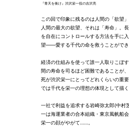
『青天を衝け』渋沢栄一役の吉沢亮
この回で印象に残るのは人間の「欲望」
人間の最大の欲望、それは「寿命」。長
を自在にコントロールする方法を手に入
望――愛する千代の命を救うことができ
経済の仕組みを使って誰一人取りこぼす
間の寿命を司るほど困難であることが、
死が渋沢栄一にとってどれくらいの重要
では千代を栄一の理想の体現として描く
一社で利益を追求する岩崎弥太郎(中村
一は海運業者の合本組織・東京風帆船会
栄一の顔がやがて……。