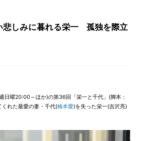
い悲しみに暮れる栄一 孤独を際立
週日曜20:00～ほか)の第36回「栄一と千代」(脚本：
てくれた最愛の妻・千代(
橋本愛
)を失った栄一(吉沢亮)