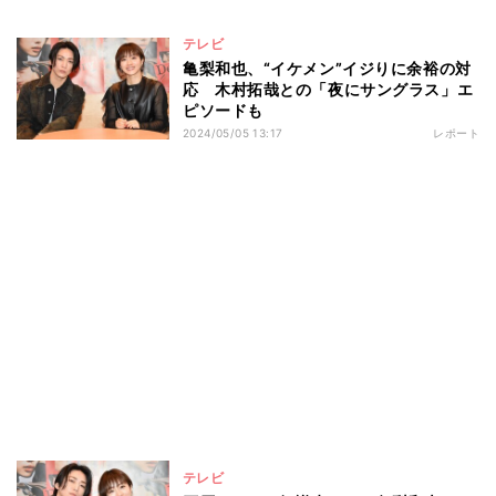
テレビ
亀梨和也、“イケメン”イジりに余裕の対
応 木村拓哉との「夜にサングラス」エ
ピソードも
2024/05/05 13:17
レポート
テレビ