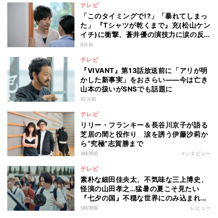
テレビ
「このタイミングで!?」「暴れてしまっ
た」 『Tシャツが乾くまで』充(松山ケン
イチ)に衝撃、蒼井優の演技力に涙の反
響も
6分前
テレビ
『VIVANT』第13話放送前に「アリが明
かした新事実」をおさらい――今は亡き
山本の扱いがSNSでも話題に
42分前
テレビ
リリー・フランキー＆長谷川京子が語る
芝居の間と役作り 涙を誘う伊藤沙莉か
ら“究極”志賀勝まで
3時間前
インタビュー
テレビ
素朴な細田佳央太、不気味な三上博史、
怪演の山田孝之…猛暑の夏こそ見たい
『七夕の国』不穏な世界にのみ込まれる
超常ミステリー
5時間前
レビュー