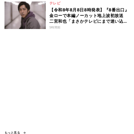
テレビ
【令和8年8月8日8時発表】『8番出口』
金ローで本編ノーカット地上波初放送
二宮和也「まさかテレビにまで迷い込ん
でしまうとは」
5時間前
もっと見る