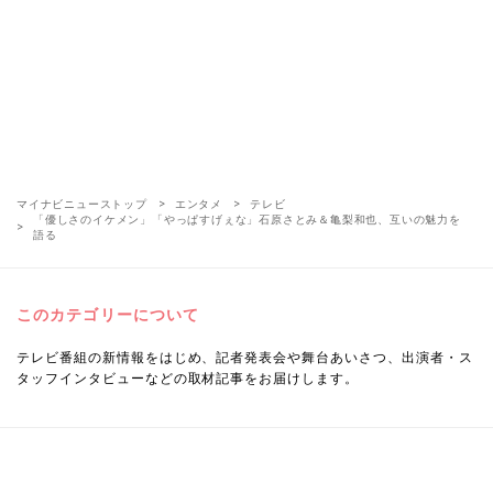
マイナビニューストップ
エンタメ
テレビ
「優しさのイケメン」「やっぱすげぇな」石原さとみ＆亀梨和也、互いの魅力を
語る
このカテゴリーについて
テレビ番組の新情報をはじめ、記者発表会や舞台あいさつ、出演者・ス
タッフインタビューなどの取材記事をお届けします。