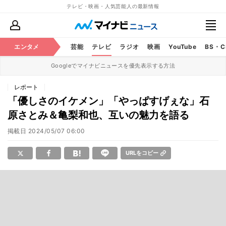
テレビ・映画・人気芸能人の最新情報
エンタメ
芸能
テレビ
ラジオ
映画
YouTube
BS・
Googleでマイナビニュースを優先表示する方法
レポート
「優しさのイケメン」「やっぱすげぇな」石
原さとみ＆亀梨和也、互いの魅力を語る
掲載日
2024/05/07 06:00
URLをコピー