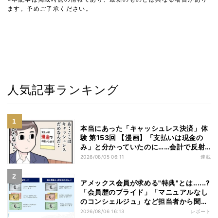
ます。予めご了承ください。
人気記事ランキング
本当にあった「キャッシュレス決済」体
験 第153回 【漫画】「支払いは現金の
み」と分かっていたのに……会計で反射
的に出してしまったものは
2026/08/05 06:11
連載
アメックス会員が求める"特典"とは......?
「会員歴のプライド」「マニュアルなし
のコンシェルジュ」など担当者から聞い
た"裏話"も
2026/08/06 16:13
レポート