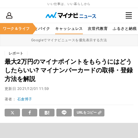
いい仕事は、いい暮らしから
ルメ
ワーク＆ライフ
レジャー
車とバイク
キャッシュレス
次世代教育
ふるさと納税
Googleでマイナビニュースを優先表示する方法
レポート
最大2万円のマイナポイントをもらうにはどう
したらいい? マイナンバーカードの取得・登録
方法を解説
更新日
2021/12/01 11:59
著者：
石倉博子
URLをコピー