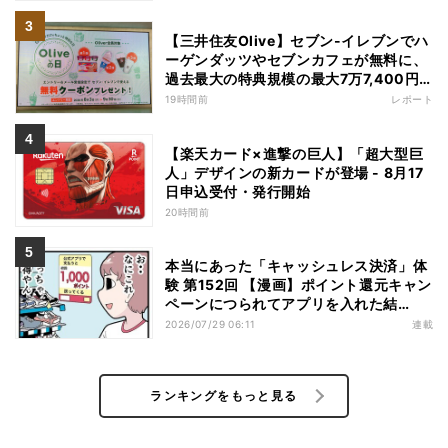
【三井住友Olive】セブン-イレブンでハ
ーゲンダッツやセブンカフェが無料に、
過去最大の特典規模の最大7万7,400円
相当がもらえるキャンペーンも - 夏休み
19時間前
レポート
の"酷暑出費"を応援
【楽天カード×進撃の巨人】「超大型巨
人」デザインの新カードが登場 - 8月17
日申込受付・発行開始
20時間前
本当にあった「キャッシュレス決済」体
験 第152回 【漫画】ポイント還元キャン
ペーンにつられてアプリを入れた結
果……お得を逃したまさかの理由
2026/07/29 06:11
連載
ランキングをもっと見る