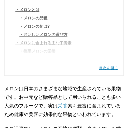
メロンとは
メロンの品種
メロンの旬は?
おいしいメロンの選び方
メロンに含まれる主な栄養素
摘果メロンの栄養
メロンに期待できる効能効果
メロンに期待できる健康効果
目次を開く
メロンに期待できる美容効果
妊婦はメロンで栄養を摂れる?
メロンは日本のさまざまな地域で生産されている果物
メロンで栄養摂取する際の注意点
です。お中元など贈答品として用いられることも多い
食べ過ぎに注意する
人気のフルーツで、実は
栄養
素も豊富に含まれている
アレルギーに注意する
ため健康や美容に効果的な果物といわれています。
リステリア菌に注意
メロンの食べ方