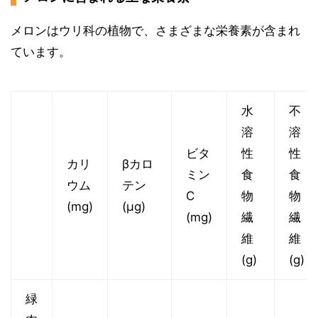
メロンはウリ科の植物で、さまざまな栄養素が含まれ
ています。
水
不
溶
溶
ビタ
性
性
カリ
βカロ
ミン
食
食
ウム
テン
C
物
物
(mg)
(μg)
(mg)
繊
繊
維
維
(g)
(g)
緑