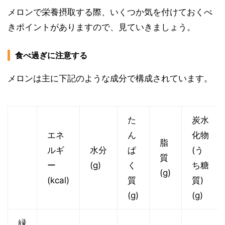
メロンで栄養摂取する際、いくつか気を付けておくべ
きポイントがありますので、見ていきましょう。
食べ過ぎに注意する
メロンは主に下記のような成分で構成されています。
た
炭水
エネ
ん
化物
脂
ルギ
水分
ぱ
(う
質
ー
(g)
く
ち糖
(g)
(kcal)
質
質)
(g)
(g)
緑