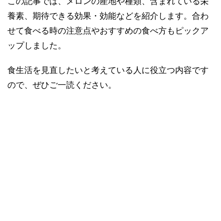
この記事では、メロンの産地や種類、含まれている栄
おすすめの食べ方
養素、期待できる効果・効能などを紹介します。合わ
メロンの保存方法
せて食べる時の注意点やおすすめの食べ方もピックア
メロンは栄養たっぷり! 美容や健康に嬉しい効果が
ップしました。
期待できる
食生活を見直したいと考えている人に役立つ内容です
ので、ぜひご一読ください。