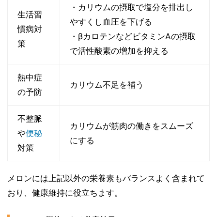
・カリウムの摂取で塩分を排出し
生活習
やすくし血圧を下げる
慣病対
・βカロテンなどビタミンAの摂取
策
で活性酸素の増加を抑える
熱中症
カリウム不足を補う
の予防
不整脈
カリウムが筋肉の働きをスムーズ
や
便秘
にする
対策
メロンには上記以外の栄養素もバランスよく含まれて
おり、健康維持に役立ちます。