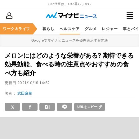
いい仕事は、いい暮らしから
ジネススキル
ワーク＆ライフ
マネー
暮らし
ヘルスケア
グルメ
レジャー
車とバイ
Googleでマイナビニュースを優先表示する方法
メロンにはどのような栄養がある? 期待できる
効果効能、食べる時の注意点やおすすめの食
べ方も紹介
更新日
2021/10/19 14:52
著者：
武田麻希
URLをコピー