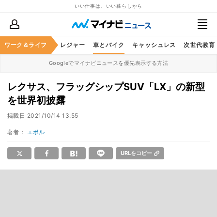
いい仕事は、いい暮らしから
ヘルスケア
ワーク＆ライフ
グルメ
レジャー
車とバイク
キャッシュレス
次世代教育
Googleでマイナビニュースを優先表示する方法
レクサス、フラッグシップSUV「LX」の新型
を世界初披露
掲載日
2021/10/14 13:55
著者：
エボル
URLをコピー