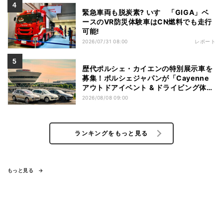
緊急車両も脱炭素? いすゞ「GIGA」ベ
ースのVR防災体験車はCN燃料でも走行
可能!
2026/07/31 08:00
レポート
歴代ポルシェ・カイエンの特別展示車を
募集！ポルシェジャパンが「Cayenne
アウトドアイベント & ドライビング体
験」を開催
2026/08/08 09:00
ランキングをもっと見る
もっと見る