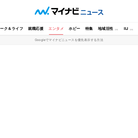
ワーク＆ライフ
就職応援
エンタメ
ホビー
特集
地域活性
IIJ
Googleでマイナビニュースを優先表示する方法