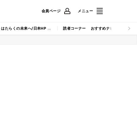
会員ページ
メニュー
はたらくの未来へ/日本HP
読者コーナー
おすすめナビ
マイナビB