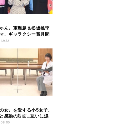
ゃん』軍艦島＆松坂桃李
マ、ギャラクシー賞月間
 12:32
の女』を愛する小5女子、
と感動の対面…互いに涙
 08:00