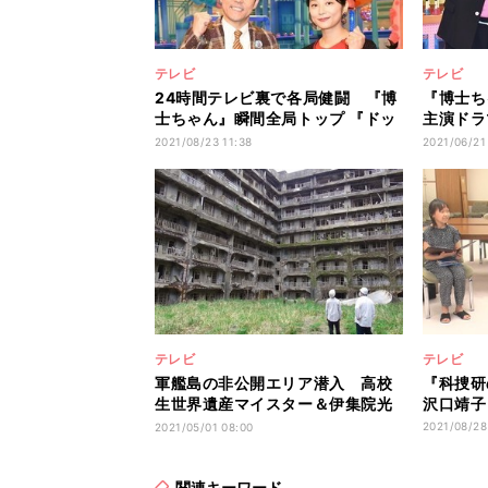
テレビ
テレビ
24時間テレビ裏で各局健闘 『博
『博士ち
士ちゃん』瞬間全局トップ 『ドッ
主演ドラ
キリGP』トレンド1位
賞
2021/08/23 11:38
2021/06/21
テレビ
テレビ
軍艦島の非公開エリア潜入 高校
『科捜研
生世界遺産マイスター＆伊集院光
沢口靖子
がレポート
2021/08/28
2021/05/01 08:00
関連キーワード