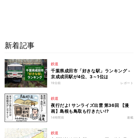
新着記事
鉄道
千葉県成田市「好きな駅」ランキング -
京成成田駅が4位、3～1位は
19分前
レポート
鉄道
夜行だよ! サンライズ出雲 第36回 【漫
画】島根も鳥取も行きたい!?
14時間前
連載
鉄道