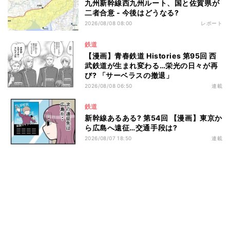
九州新幹線西九州ルート、国と佐賀県が
二者合意 - 今後はどうなる?
2026/08/08 08:00
レポート
鉄道
【漫画】青春鉄道 Histories 第95回 西
武鉄道が生まれ変わる…栄光の日々が再
び? 「サーベラスの撤退」
2026/08/08 06:50
連載
鉄道
新幹線あるある? 第54回 【漫画】東京か
ら広島へ遠征…交通手段は?
2026/08/07 18:50
連載