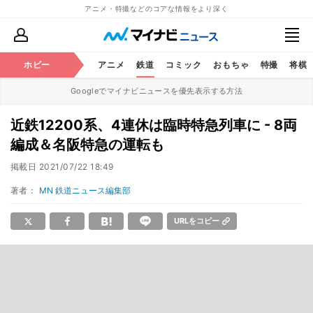
アニメ・特撮などのコアな情報をより深く
ホビー
アニメ
鉄道
コミック
おもちゃ
特撮
将棋
Googleでマイナビニュースを優先表示する方法
近鉄12200系、4連休は臨時特急列車に - 8両
編成＆名阪特急の運転も
掲載日
2021/07/22 18:49
著者：
MN 鉄道ニュース編集部
URLをコピー