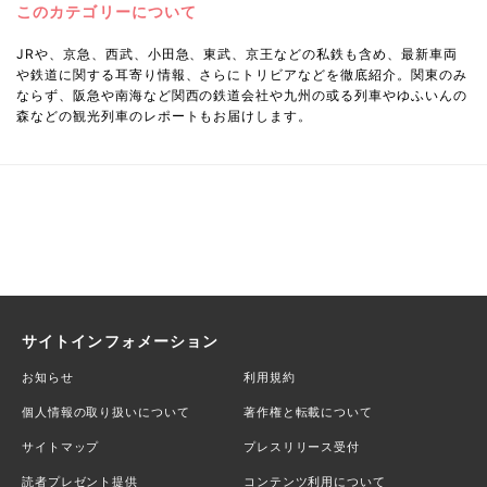
このカテゴリーについて
JRや、京急、西武、小田急、東武、京王などの私鉄も含め、最新車両
や鉄道に関する耳寄り情報、さらにトリビアなどを徹底紹介。関東のみ
ならず、阪急や南海など関西の鉄道会社や九州の或る列車やゆふいんの
森などの観光列車のレポートもお届けします。
サイトインフォメーション
お知らせ
利用規約
個人情報の取り扱いについて
著作権と転載について
サイトマップ
プレスリリース受付
読者プレゼント提供
コンテンツ利用について