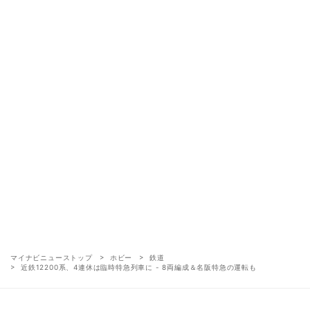
マイナビニューストップ
ホビー
鉄道
近鉄12200系、4連休は臨時特急列車に - 8両編成＆名阪特急の運転も