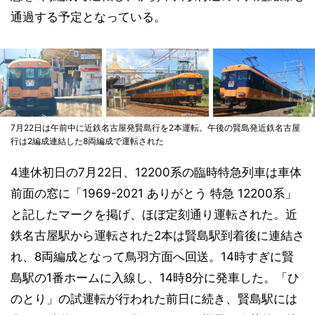
通過する予定となっている。
7月22日は午前中に近鉄名古屋発賢島行を2本運転。午後の賢島発近鉄名古屋
行は2編成連結した8両編成で運転された
4連休初日の7月22日、12200系の臨時特急列車は車体
前面の窓に「1969-2021 ありがとう 特急 12200系」
と記したマークを掲げ、ほぼ定刻通り運転された。近
鉄名古屋駅から運転された2本は賢島駅到着後に連結さ
れ、8両編成となって鳥羽方面へ回送。14時すぎに賢
島駅の1番ホームに入線し、14時8分に発車した。「ひ
のとり」の試運転が行われた前日に続き、賢島駅には