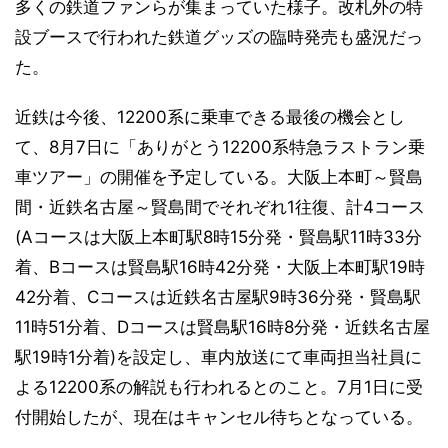
多くの鉄道ファンらが集まっていた様子。改札外の特
設ブースで行われた鉄道グッズの臨時発売も盛況だっ
た。
近鉄は今後、12200系に乗車できる最後の機会とし
て、8月7日に「ありがとう12200系特急ラストラン乗
車ツアー」の開催を予定している。大阪上本町～賢島
間・近鉄名古屋～賢島間でそれぞれ1往復、計4コース
(Aコースは大阪上本町駅8時15分発・賢島駅11時33分
着、Bコースは賢島駅16時42分発・大阪上本町駅19時
42分着、Cコースは近鉄名古屋駅9時36分発・賢島駅
11時51分着、Dコースは賢島駅16時8分発・近鉄名古屋
駅19時1分着)を設定し、車内放送にて車両担当社員に
よる12200系の解説も行われるとのこと。7月1日に受
付開始したが、現在はキャンセル待ちとなっている。