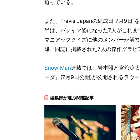
迫っている。
また、Travis Japanの結成日“7月
半は、パジャマ姿になった7人がこれま
マニアッククイズに他のメンバーが解答す
降、同誌に掲載された7人の傑作グラビ
Snow Man
連載では、岩本照と宮舘涼太
ーダ』(7月9日公開)が公開されるラウ
編集部が選ぶ関連記事