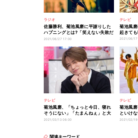
ラジオ
テレビ
佐藤勝利、菊池風磨に平謝りした
菊池風磨
ハプニングとは?「笑えない失敗だ
起きても
けど…」
2021/06/17
2021/06/27 17:00
テレビ
テレビ
菊池風磨、「ちょっと今日、寝れ
菊池風磨
そうにない」「たまんねぇ」と大
といけない
興奮
追う
2021/03/13 06:00
2021/02/19
関連キーワード