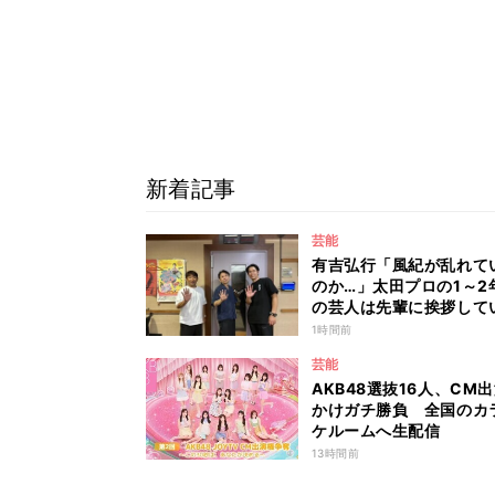
新着記事
芸能
有吉弘行「風紀が乱れて
のか…」太田プロの1～2
の芸人は先輩に挨拶して
い!? 青色1号カミムラが
1時間前
芸能
AKB48選抜16人、CM
かけガチ勝負 全国のカ
ケルームへ生配信
13時間前