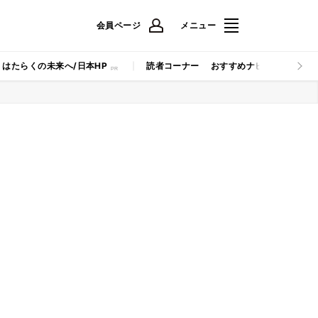
会員ページ
メニュー
はたらくの未来へ/日本HP
読者コーナー
おすすめナビ
マイナビB