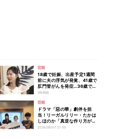
芸能
18歳で妊娠、出産予定1週間
前に夫の浮気が発覚、41歳で
肛門管がんを発症…36歳でお
ばあちゃんになった女性の人
5時間前
生に島田珠代も思わず涙
芸能
『愛のハイエナ season6』
ドラマ「惡の華」劇伴を担
当！リーガルリリー・たかは
しほのか「真逆な作り方が面
白かった」最新曲「コニファ
2026/08/07 21:50
ー」制作秘話も