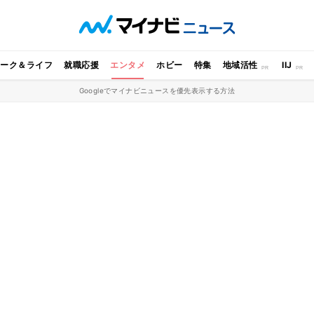
ワーク＆ライフ
就職応援
エンタメ
ホビー
特集
地域活性
IIJ
Googleでマイナビニュースを優先表示する方法