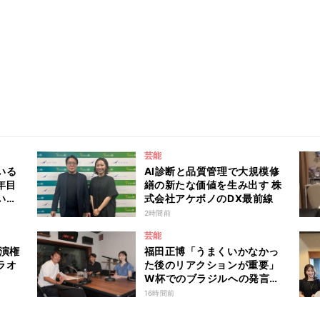
芸能
いる
AI診断と品質管理で大規模修
年目
繕の新たな価値を生み出す 株
いな
式会社アケボノのDX最前線
言及
2時間前
芸能
出演権
福田正博「うまくいかなかっ
ラオ
た後のリアクションが重要」
W杯でのブラジルへの発言が
波紋を呼んだ塩貝健人に今後
16時間前
期待することは？