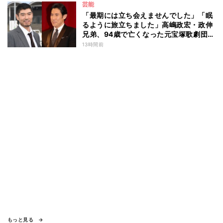
芸能
「最期には立ち会えませんでした」「眠
るように旅立ちました」高嶋政宏・政伸
兄弟、94歳で亡くなった元宝塚歌劇団ト
ップスターの母・寿美花代を追悼 ここ
13時間前
数年は誤嚥性肺炎で入退院を繰り返して
いた
もっと見る