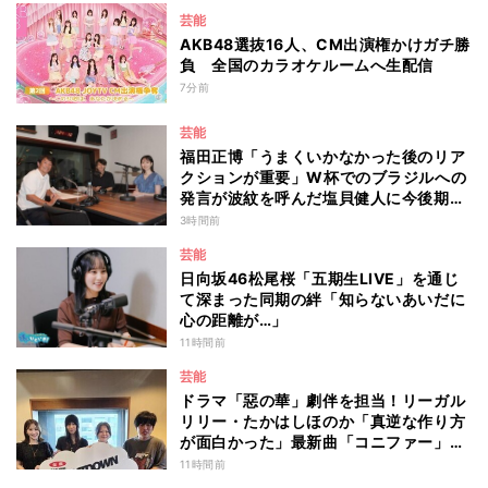
芸能
AKB48選抜16人、CM出演権かけガチ勝
負 全国のカラオケルームへ生配信
7分前
芸能
福田正博「うまくいかなかった後のリア
クションが重要」W杯でのブラジルへの
発言が波紋を呼んだ塩貝健人に今後期待
することは？
3時間前
芸能
日向坂46松尾桜「五期生LIVE」を通じ
て深まった同期の絆「知らないあいだに
心の距離が…」
11時間前
芸能
ドラマ「惡の華」劇伴を担当！リーガル
リリー・たかはしほのか「真逆な作り方
が面白かった」最新曲「コニファー」制
作秘話も
11時間前