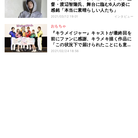
督・渡辺智隆氏、舞台に臨む6人の姿に
感銘「本当に素晴らしい人たち」
2021/03/12 19:01
インタビュー
おもちゃ
『キラメイジャー』キャストが最終回を
前にファンに感謝、キラメキ描く作品に
「この状況下で届けられたことにも意味
あった」
2021/02/24 18:56