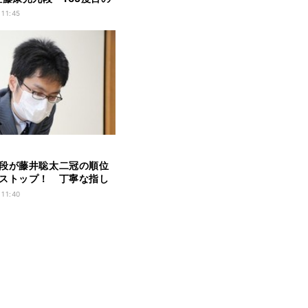
生九段が逆転勝利！
 11:45
段が藤井聡太二冠の順位
ストップ！ 丁寧な指し
一転、一気のギアチェン
 11:40
寄せ切る