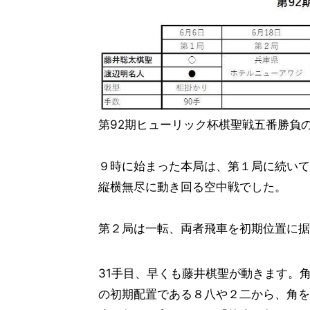
第92期ヒューリック杯棋聖戦五番勝負
９時に始まった本局は、第１局に続いて
縦横無尽に動き回る空中戦でした。
第２局は一転、両者飛車を初期位置に据
31手目、早くも藤井棋聖が動きます。
の初期配置である８八や２二から、角を