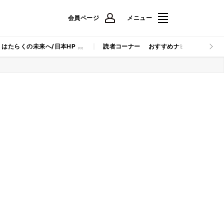
会員ページ
メニュー
はたらくの未来へ/日本HP
読者コーナー
おすすめナビ
マイナビB