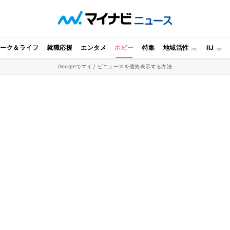
ワーク＆ライフ
就職応援
エンタメ
ホビー
特集
地域活性
IIJ
Googleでマイナビニュースを優先表示する方法