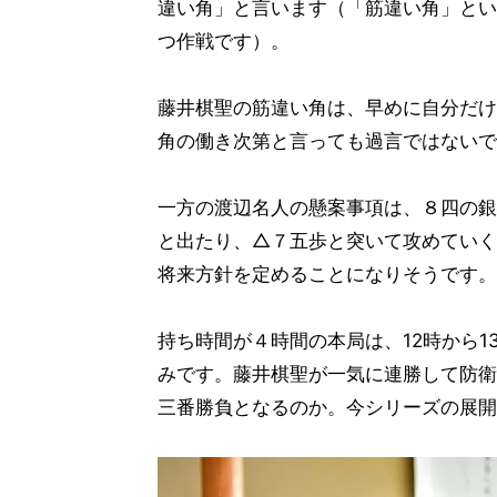
違い角」と言います（「筋違い角」とい
つ作戦です）。
藤井棋聖の筋違い角は、早めに自分だけ
角の働き次第と言っても過言ではないで
一方の渡辺名人の懸案事項は、８四の銀
と出たり、△７五歩と突いて攻めていく
将来方針を定めることになりそうです。
持ち時間が４時間の本局は、12時から
みです。藤井棋聖が一気に連勝して防衛
三番勝負となるのか。今シリーズの展開