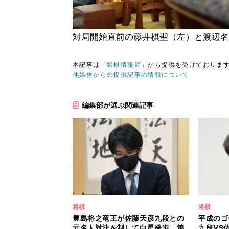
対局開始直前の藤井棋聖（左）と渡辺名
本記事は「
将棋情報局
」から提供を受けておりま
他媒体からの提供記事の情報について
編集部が選ぶ関連記事
将棋
将棋
豊島将之竜王が佐藤天彦九段との
平成のゴ
元名人対決を制して白星発進 第
九段VS