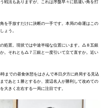
う戦法もありますが、これは序盤早々に筋違い角を打
角を手放すだけに決断の一手です。本局の命運はこの
しょう。
の処置。現状では中途半端な位置にいます。△８五銀
か。それとも△７三銀と一度引いて立て直すか。近い
13時までの昼食休憩をはさんで本日夕方に終局する見込
まであと１勝とするか、渡辺名人が勝利して改めての
を大きく左右する一局に注目です。