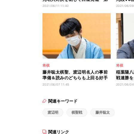
80期Ａ級順位戦１回戦
対決は羽
2021/06/11 11:40
2021/06/09
将棋
将棋
藤井聡太棋聖、渡辺明名人の事前
稲葉陽八
準備＆読みのどちらも上回る好手
戦連勝を
連発で完勝 初防衛戦で白星発
回しから
2021/06/07 11:45
2021/06/04
進！
ジで鋭く
関連キーワード
渡辺明
棋聖戦
藤井聡太
関連リンク