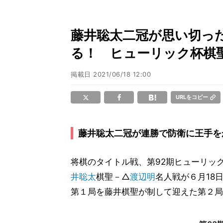
藤井聡太二冠が思い切っ
る！ ヒューリック杯棋
掲載日
2021/06/18 12:00
URLをコピー
藤井聡太二冠が連勝で防衛に王手を
将棋のタイトル戦、第92期ヒューリッ
井聡太
棋聖－△
渡辺明
名人戦が６月18
第１局を藤井棋聖が制して迎えた第２局