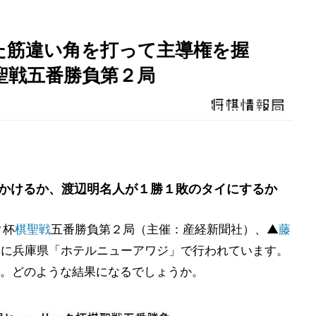
た筋違い角を打って主導権を握
聖戦五番勝負第２局
かけるか、渡辺明名人が１勝１敗のタイにするか
ク杯
棋聖戦
五番勝負第２局（主催：産経新聞社）、▲
藤
日に兵庫県「ホテルニューアワジ」で行われています。
。どのような結果になるでしょうか。