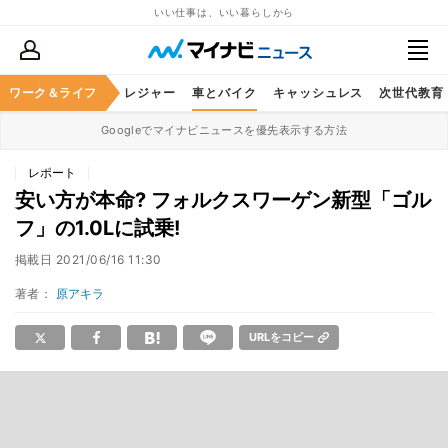
いい仕事は、いい暮らしから
ヘルスケア
ワーク＆ライフ
グルメ
レジャー
車とバイク
キャッシュレス
次世代教育
Googleでマイナビニュースを優先表示する方法
レポート
安い方が本命? フォルクスワーゲン新型「ゴル
フ」の1.0Lに試乗!
掲載日
2021/06/16 11:30
著者：
原アキラ
URLをコピー