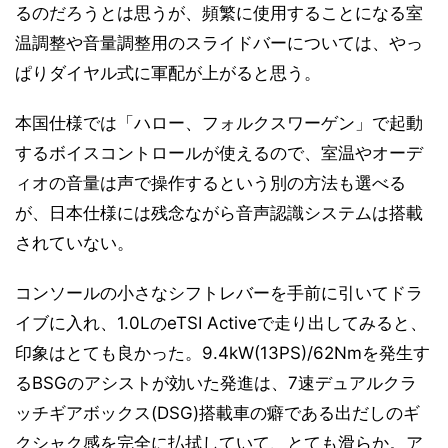
るのだろうとは思うが、頻繁に使用することになる室
温調整や音量調整用のスライドバーについては、やっ
ぱりダイヤル式に軍配が上がると思う。
本国仕様では「ハロー、フォルクスワーゲン」で起動
するボイスコントロールが使えるので、室温やオーデ
ィオの音量は声で操作するという別の方法も選べる
が、日本仕様には残念ながら音声認識システムは搭載
されていない。
コンソールの小さなシフトレバーを手前に引いてドラ
イブに入れ、1.0LのeTSI Activeで走り出してみると、
印象はとても良かった。9.4kW(13PS)/62Nmを発生す
るBSGのアシストが効いた発進は、7速デュアルクラ
ッチギアボックス(DSG)搭載車の癖である出だしのギ
クシャク感を完全に払拭していて、とても滑らか。ア