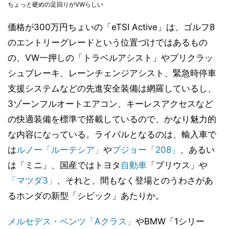
ちょっと硬めの足回りがVWらしい
価格が300万円ちょいの「eTSI Active」は、ゴルフ8
のエントリーグレードという位置づけではあるもの
の、VW一押しの「トラベルアシスト」やプリクラッ
シュブレーキ、レーンチェンジアシスト、緊急時停車
支援システムなどの先進安全装備は網羅しているし、
3ゾーンフルオートエアコン、キーレスアクセスなど
の快適装備を標準で搭載しているので、かなり魅力的
な内容になっている。ライバルとなるのは、輸入車で
は
ルノー「ルーテシア」
や
プジョー「208」
、あるい
は「ミニ」、国産ではトヨタ
自動車
「プリウス」や
「マツダ3」
、それと、間もなく登場とのうわさがあ
るホンダの新型「シビック」あたりか。
メルセデス・ベンツ「Aクラス」
やBMW「1シリー