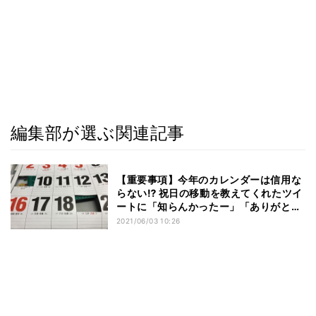
編集部が選ぶ関連記事
【重要事項】今年のカレンダーは信用な
らない⁉ 祝日の移動を教えてくれたツイ
ートに「知らんかったー」「ありがと
う」の声 – カレンダーのナイスな修正方
2021/06/03 10:26
法にも注目