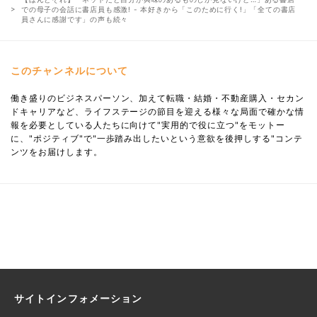
での母子の会話に書店員も感激! - 本好きから「このために行く!」「全ての書店
員さんに感謝です」の声も続々
このチャンネルについて
働き盛りのビジネスパーソン、加えて転職・結婚・不動産購入・セカン
ドキャリアなど、ライフステージの節目を迎える様々な局面で確かな情
報を必要としている人たちに向けて"実用的で役に立つ"をモットー
に、"ポジティブ"で"一歩踏み出したいという意欲を後押しする"コンテ
ンツをお届けします。
サイトインフォメーション