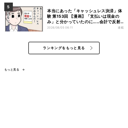
本当にあった「キャッシュレス決済」体
験 第153回 【漫画】「支払いは現金の
み」と分かっていたのに……会計で反射
的に出してしまったものは
2026/08/05 06:11
連載
ランキングをもっと見る
もっと見る