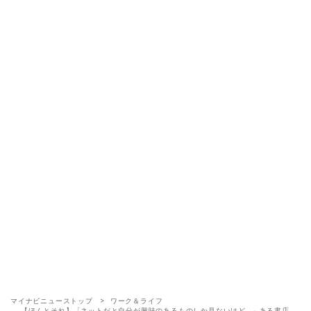
マイナビニューストップ
ワーク＆ライフ
【ほんとそれ】「ネットだと自分が興味のあるものしか見ないけど…」ある書店