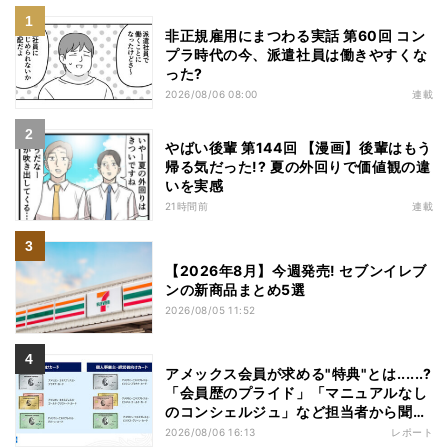
非正規雇用にまつわる実話 第60回 コン
プラ時代の今、派遣社員は働きやすくな
った?
2026/08/06 08:00
連載
やばい後輩 第144回 【漫画】後輩はもう
帰る気だった!? 夏の外回りで価値観の違
いを実感
21時間前
連載
【2026年8月】今週発売! セブンイレブ
ンの新商品まとめ5選
2026/08/05 11:52
アメックス会員が求める"特典"とは......?
「会員歴のプライド」「マニュアルなし
のコンシェルジュ」など担当者から聞い
た"裏話"も
2026/08/06 16:13
レポート