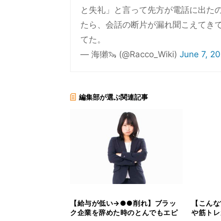
と失礼」と言って先方が電話に出た
たら、会話の断片が漏れ聞こえてき
てた。
— 海獺🦦 (@Racco_Wiki)
June 7, 2
編集部が選ぶ関連記事
【給与が低い→●●削れ】ブラッ
【こんな
ク企業を辞めた時のとんでもエピ
や筋トレ