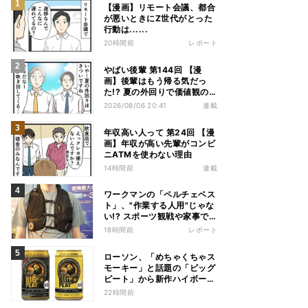
【漫画】リモート会議、都合
が悪いときにZ世代がとった
行動は......
20時間前
レポート
やばい後輩 第144回 【漫
画】後輩はもう帰る気だっ
た!? 夏の外回りで価値観の
違いを実感
2026/08/06 20:41
連載
年収高い人って 第24回 【漫
画】年収が高い先輩がコンビ
ニATMを使わない理由
14時間前
連載
ワークマンの「ペルチェベス
ト」、"作業する人用"じゃな
い!? スポーツ観戦や家事で
の熱中症&冷え対策に――話
18時間前
レポート
題の商品を徹底検証
ローソン、「めちゃくちゃス
モーキー」と話題の「ビッグ
ピート」から新作ハイボール
缶＆ミニボトル発売
22時間前