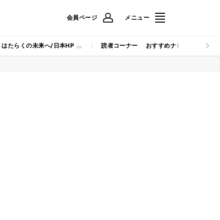
会員ページ
メニュー
はたらくの未来へ/日本HP
読者コーナー
おすすめナビ
マイナビB