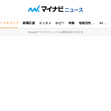
ワーク＆ライフ
就職応援
エンタメ
ホビー
特集
地域活性
IIJ
Googleでマイナビニュースを優先表示する方法