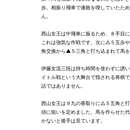
歩。相振り飛車で連敗を喫していたため
ん。
西山女王は中飛車に振るため、８手目に
これは強気な作戦です。次に△５五歩や
角交換から▲５三角と打ち込まれて馬を
伊藤女流三段は持ち時間を使わずに誘い
イトル戦という大舞台で指される将棋で
話ではありません。
西山女王は９九の香取りに△５五角と打
頭に狙いを定めました。馬を作らせた代
かないと後手は見ています。