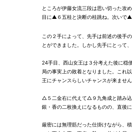
ところが伊藤女流三段は思い切った攻め
目に▲６五桂と決断の桂跳ね。次いで▲
この２手によって、先手は前述の後手の
とができました。しかし先手にとって、
24手目、西山女王は３分考えた後に穏
局の事実上の敗着となりました。これ以
王にチャンスらしいチャンスが来ません
△５二金右に代えて△９九角成と踏み込
銀・香の二枚換えになるものの、直後に
厳密には無理筋だった仕掛けながら、積