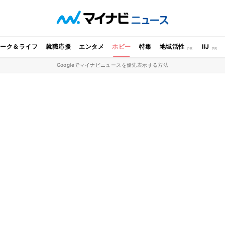
ワーク＆ライフ
就職応援
エンタメ
ホビー
特集
地域活性
IIJ
Googleでマイナビニュースを優先表示する方法