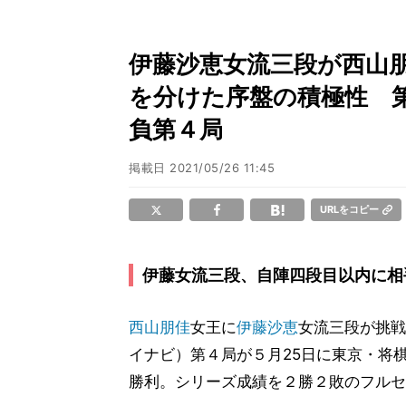
伊藤沙恵女流三段が西山
を分けた序盤の積極性 
負第４局
掲載日
2021/05/26 11:45
URLをコピー
伊藤女流三段、自陣四段目以内に相
西山朋佳
女王に
伊藤沙恵
女流三段が挑戦
イナビ）第４局が５月25日に東京・将
勝利。シリーズ成績を２勝２敗のフルセ