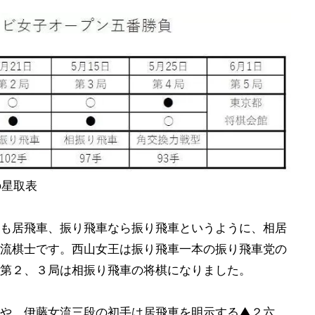
の星取表
も居飛車、振り飛車なら振り飛車というように、相居
流棋士です。西山女王は振り飛車一本の振り飛車党の
第２、３局は相振り飛車の将棋になりました。
や、伊藤女流三段の初手は居飛車を明示する▲２六