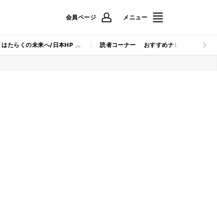
会員ページ
メニュー
はたらくの未来へ/日本HP
読者コーナー
おすすめナビ
マイナビB