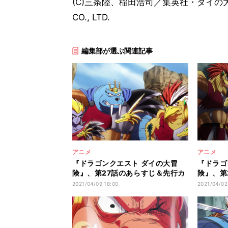
(C)三条陸、稲田浩司／集英社・ダイの大冒
CO., LTD.
編集部が選ぶ関連記事
アニメ
アニメ
『ドラゴンクエスト ダイの大冒
『ドラゴ
険』、第27話のあらすじ＆先行カ
険』、第
ットを公開
先行カッ
2021/04/09 18:00
2021/04/02