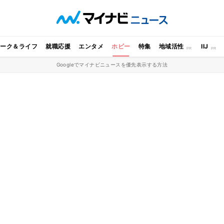
ワーク＆ライフ
就職応援
エンタメ
ホビー
特集
地域活性
IIJ
Googleでマイナビニュースを優先表示する方法