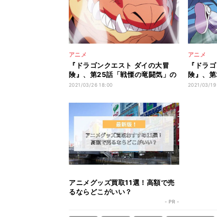
アニメ
アニメ
『ドラゴンクエスト ダイの大冒
『ドラゴ
険』、第25話「戦慄の竜闘気」の
険』、第
先行カット
先行カッ
2021/03/26 18:00
2021/03/19
アニメグッズ買取11選！高額で売
るならどこがいい？
- PR -