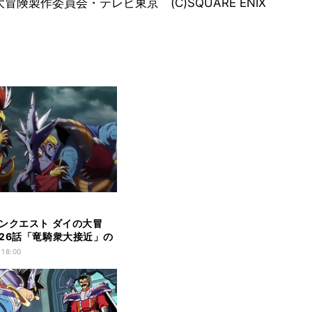
険製作委員会・テレビ東京 (C)SQUARE ENIX
ンクエスト ダイの大冒
26話「竜騎衆大接近」の
ト
 18:00