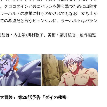
、クロコダインと共にバランを迎え撃つために出陣す
ラーハルトの攻撃に打ちのめされてもなお、立ち上が
ての希望だと言うヒュンケルに、ラーハルトはバラン
画監督：内山翠/川村敦子、美術：藤井綾香、総作画監
大冒険」 第28話予告「ダイの秘密」