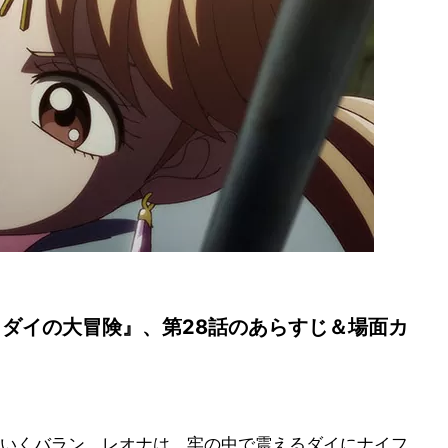
 ダイの大冒険』、第28話のあらすじ＆場面カ
いくバラン。レオナは、牢の中で震えるダイにナイフ