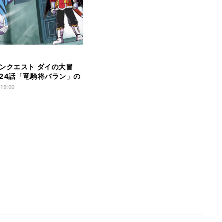
ンクエスト ダイの大冒
24話「竜騎将バラン」の
ト
 19:00