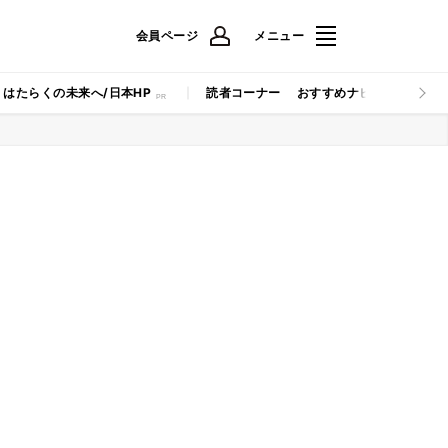
会員ページ
メニュー
はたらくの未来へ/日本HP
読者コーナー
おすすめナビ
マイナビB