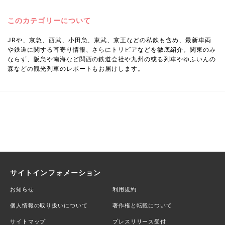
このカテゴリーについて
JRや、京急、西武、小田急、東武、京王などの私鉄も含め、最新車両
や鉄道に関する耳寄り情報、さらにトリビアなどを徹底紹介。関東のみ
ならず、阪急や南海など関西の鉄道会社や九州の或る列車やゆふいんの
森などの観光列車のレポートもお届けします。
サイトインフォメーション
お知らせ
利用規約
個人情報の取り扱いについて
著作権と転載について
サイトマップ
プレスリリース受付