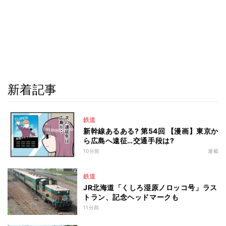
新着記事
鉄道
新幹線あるある? 第54回 【漫画】東京か
ら広島へ遠征…交通手段は?
10分前
連載
鉄道
JR北海道「くしろ湿原ノロッコ号」ラス
トラン、記念ヘッドマークも
11分前