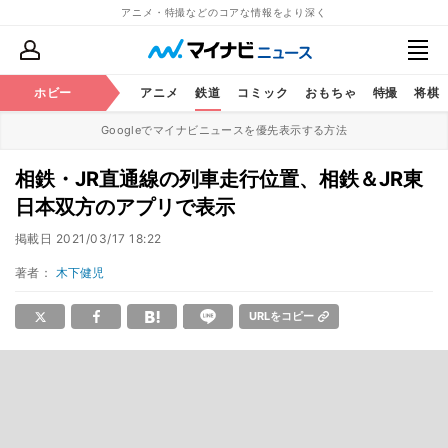
アニメ・特撮などのコアな情報をより深く
ホビー
アニメ
鉄道
コミック
おもちゃ
特撮
将棋
Googleでマイナビニュースを優先表示する方法
相鉄・JR直通線の列車走行位置、相鉄＆JR東
日本双方のアプリで表示
掲載日
2021/03/17 18:22
著者：
木下健児
URLをコピー