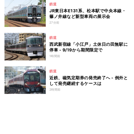
鉄道
JR東日本E131系、松本駅で中央本線・
篠ノ井線など新型車両の展示会
27分前
鉄道
西武新宿線「小江戸」土休日の田無駅に
停車 - 9/19から期間限定で
1時間前
鉄道
近鉄、磁気定期券の発売終了へ - 例外と
して発売継続するケースは
2時間前