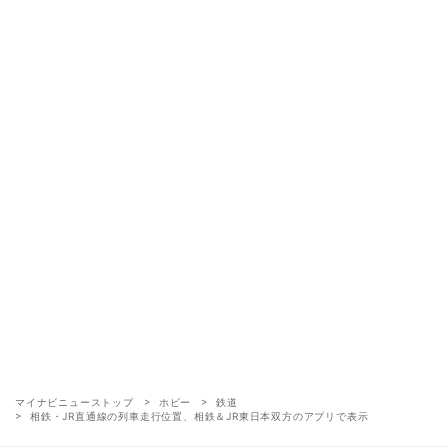
マイナビニューストップ
ホビー
鉄道
相鉄・JR直通線の列車走行位置、相鉄＆JR東日本双方のアプリで表示