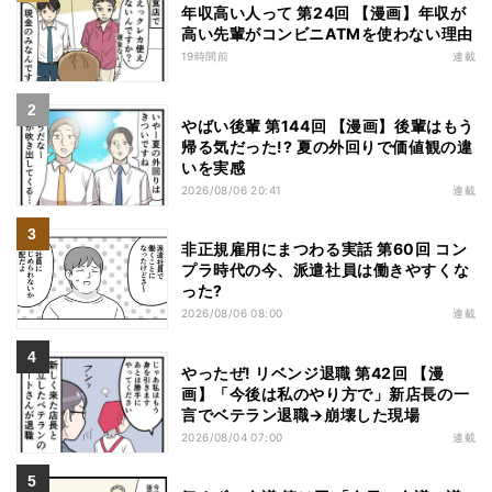
年収高い人って 第24回 【漫画】年収が
高い先輩がコンビニATMを使わない理由
19時間前
連載
やばい後輩 第144回 【漫画】後輩はもう
帰る気だった!? 夏の外回りで価値観の違
いを実感
2026/08/06 20:41
連載
非正規雇用にまつわる実話 第60回 コン
プラ時代の今、派遣社員は働きやすくな
った?
2026/08/06 08:00
連載
やったぜ! リベンジ退職 第42回 【漫
画】「今後は私のやり方で」新店長の一
言でベテラン退職→崩壊した現場
2026/08/04 07:00
連載