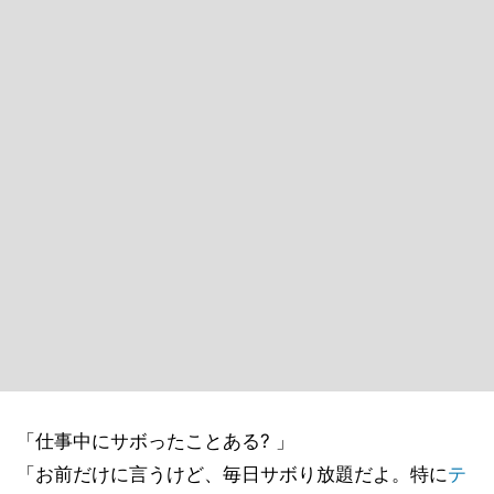
「仕事中にサボったことある? 」
「お前だけに言うけど、毎日サボり放題だよ。特に
テ