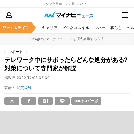
いい仕事は、いい暮らしから
ワーク＆ライフ
キャリア
ビジネススキル
マネー
暮らし
ヘ
Googleでマイナビニュースを優先表示する方法
レポート
テレワーク中にサボったらどんな処分がある?
対策について専門家が解説
掲載日
2020/12/05 07:00
著者：
和賀成哉
URLをコピー