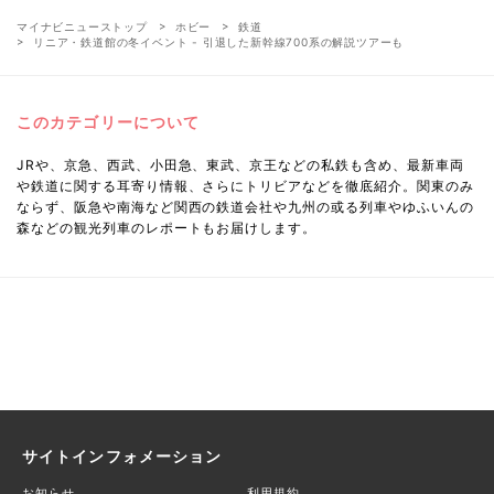
マイナビニューストップ
ホビー
鉄道
リニア・鉄道館の冬イベント - 引退した新幹線700系の解説ツアーも
このカテゴリーについて
JRや、京急、西武、小田急、東武、京王などの私鉄も含め、最新車両
や鉄道に関する耳寄り情報、さらにトリビアなどを徹底紹介。関東のみ
ならず、阪急や南海など関西の鉄道会社や九州の或る列車やゆふいんの
森などの観光列車のレポートもお届けします。
サイトインフォメーション
お知らせ
利用規約