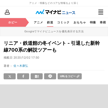
アニメ・特撮などのコアな情報をより深く
ホビー
アニメ
鉄道
コミック
おもちゃ
特撮
将棋
Googleでマイナビニュースを優先表示する方法
リニア・鉄道館の冬イベント - 引退した新幹
線700系の解説ツアーも
掲載日
2020/12/02 17:50
著者：
佐々木康弘
URLをコピー