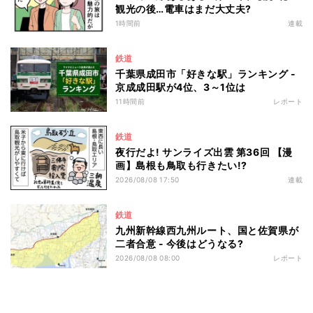
観光の後…電車はまだ大丈夫?
1時間前
連載
鉄道
千葉県成田市「好きな駅」ランキング -
京成成田駅が4位、3～1位は
11時間前
レポート
鉄道
夜行だよ! サンライズ出雲 第36回 【漫
画】島根も鳥取も行きたい!?
2026/08/08 17:50
連載
鉄道
九州新幹線西九州ルート、国と佐賀県が
二者合意 - 今後はどうなる?
2026/08/08 08:00
レポート