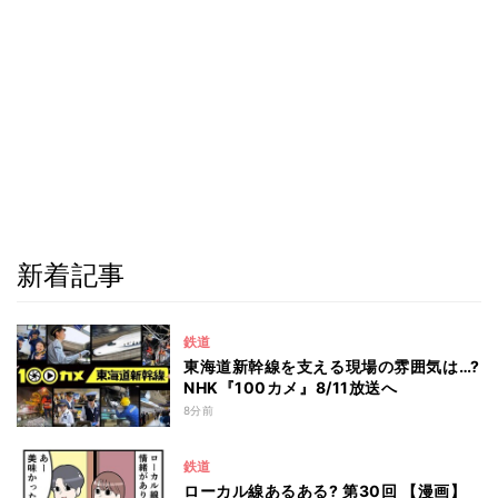
新着記事
鉄道
東海道新幹線を支える現場の雰囲気は…?
NHK『100カメ』8/11放送へ
8分前
鉄道
ローカル線あるある? 第30回 【漫画】