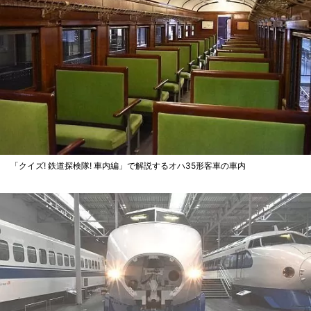
「クイズ! 鉄道探検隊! 車内編」で解説するオハ35形客車の車内