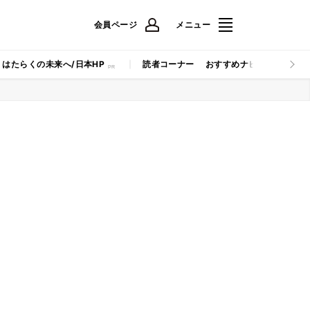
会員ページ
メニュー
はたらくの未来へ/日本HP
読者コーナー
おすすめナビ
マイナビB