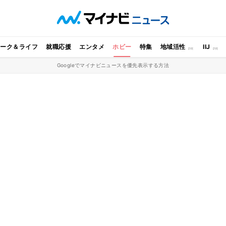
ワーク＆ライフ
就職応援
エンタメ
ホビー
特集
地域活性
IIJ
Googleでマイナビニュースを優先表示する方法