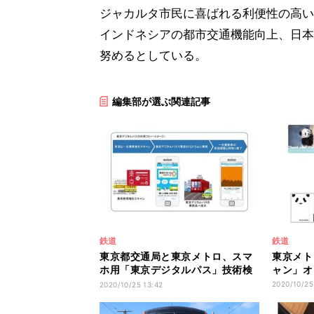
ジャカルタ市民に喜ばれる利便性の高い
インドネシアの都市交通機能向上、日本
努めるとしている。
編集部が選ぶ関連記事
鉄道
鉄道
東京都交通局と東京メトロ、スマ
東京メト
ホ用「東京デジタルパス」技術検
ャン」オ
証
2020/10/25
2020/10/25 13:42