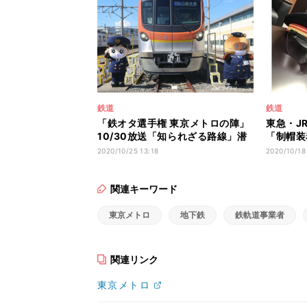
鉄道
鉄道
「鉄オタ選手権 東京メトロの陣」
東急・J
10/30放送「知られざる路線」潜
「制帽装
入
導入
2020/10/25 13:18
2020/10/18
関連キーワード
東京メトロ
地下鉄
鉄軌道事業者
関連リンク
東京メトロ