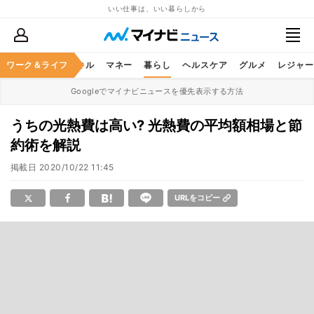
いい仕事は、いい暮らしから
ャリア
ワーク＆ライフ
ビジネススキル
マネー
暮らし
ヘルスケア
グルメ
レジャー
Googleでマイナビニュースを優先表示する方法
うちの光熱費は高い? 光熱費の平均額相場と節
約術を解説
掲載日
2020/10/22 11:45
URLをコピー