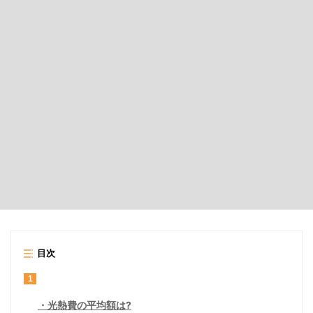
目次
1
光熱費の平均額は?