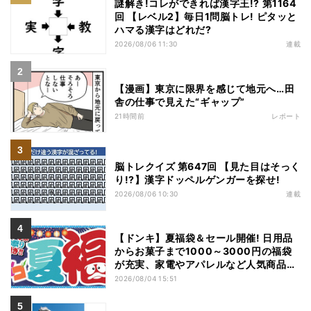
謎解き!コレができれば漢字王!? 第1164
回 【レベル2】毎日1問脳トレ! ピタッと
ハマる漢字はどれだ?
2026/08/06 11:30
連載
【漫画】東京に限界を感じて地元へ…田
舎の仕事で見えた“ギャップ”
21時間前
レポート
脳トレクイズ 第647回 【見た目はそっく
り!?】漢字ドッペルゲンガーを探せ!
2026/08/06 10:30
連載
【ドンキ】夏福袋＆セール開催! 日用品
からお菓子まで1000～3000円の福袋
が充実、家電やアパレルなど人気商品も
特価
2026/08/04 15:51