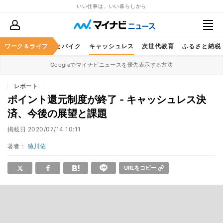
いい仕事は、いい暮らしから
ルメ
ワーク＆ライフ
レジャー
車とバイク
キャッシュレス
次世代教育
ふるさと納税
Googleでマイナビニュースを優先表示する方法
レポート
ポイント還元制度が終了 - キャッシュレス決
済、今後の展望と課題
掲載日
2020/07/14 10:11
著者：
猿川佑
URLをコピー