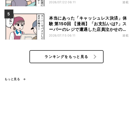
と「理由」を推理してしまう
2026/07/22 06:11
連載
本当にあった「キャッシュレス決済」体
験 第150回 【漫画】「お支払いは?」ス
ーパーのレジで遭遇した店員泣かせの行
動とは……
2026/07/15 06:11
連載
ランキングをもっと見る
もっと見る