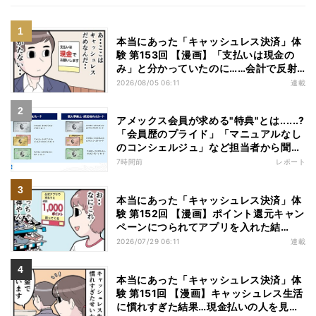
本当にあった「キャッシュレス決済」体
験 第153回 【漫画】「支払いは現金の
み」と分かっていたのに……会計で反射
的に出してしまったものは
2026/08/05 06:11
連載
アメックス会員が求める"特典"とは......?
「会員歴のプライド」「マニュアルなし
のコンシェルジュ」など担当者から聞い
た"裏話"も
7時間前
レポート
本当にあった「キャッシュレス決済」体
験 第152回 【漫画】ポイント還元キャン
ペーンにつられてアプリを入れた結
果……お得を逃したまさかの理由
2026/07/29 06:11
連載
本当にあった「キャッシュレス決済」体
験 第151回 【漫画】キャッシュレス生活
に慣れすぎた結果…現金払いの人を見る