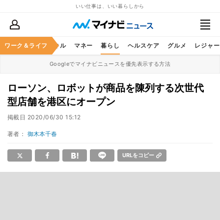
いい仕事は、いい暮らしから
ャリア
ワーク＆ライフ
ビジネススキル
マネー
暮らし
ヘルスケア
グルメ
レジャー
Googleでマイナビニュースを優先表示する方法
ローソン、ロボットが商品を陳列する次世代
型店舗を港区にオープン
掲載日
2020/06/30 15:12
著者：
御木本千春
URLをコピー