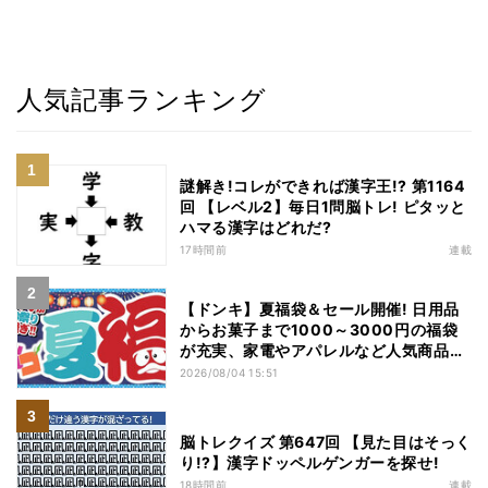
人気記事ランキング
謎解き!コレができれば漢字王!? 第1164
回 【レベル2】毎日1問脳トレ! ピタッと
ハマる漢字はどれだ?
17時間前
連載
【ドンキ】夏福袋＆セール開催! 日用品
からお菓子まで1000～3000円の福袋
が充実、家電やアパレルなど人気商品も
特価
2026/08/04 15:51
脳トレクイズ 第647回 【見た目はそっく
り!?】漢字ドッペルゲンガーを探せ!
18時間前
連載