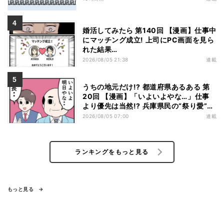
婚活してみたら 第140回 【漫画】仕事中
にマッチング成立! 上司にPC画面を見ら
れた結果…
2026/08/05 21:38
連載
うちの地元だけ!? 都道府県あるある 第
20回 【漫画】「いよいよやな…」仕事
より優先は当然!? 兵庫県民の“祭り愛”が
熱すぎた
2026/08/05 07:00
連載
ランキングをもっと見る
もっと見る