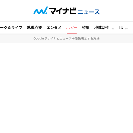
ワーク＆ライフ
就職応援
エンタメ
ホビー
特集
地域活性
IIJ
Googleでマイナビニュースを優先表示する方法