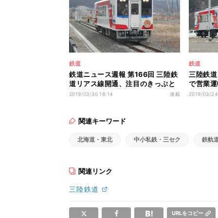
鉄道
鉄道
鉄道ニュース週報 第166回 三陸鉄
三陸鉄道
道リアス線開通、注目のきっぷと
で営業運転
列車は?
も
2019/03/30 18:14
連載
2019/03/24
関連キーワード
北海道・東北
中小私鉄・三セク
鉄軌
関連リンク
三陸鉄道
URLをコピー