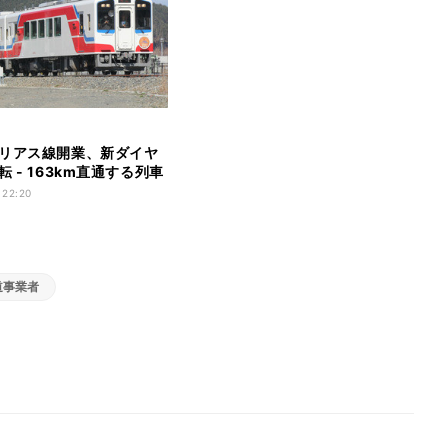
リアス線開業、新ダイヤ
 - 163km直通する列車
 22:20
道事業者