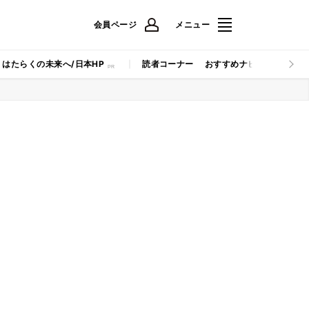
会員ページ
メニュー
はたらくの未来へ/日本HP
読者コーナー
おすすめナビ
マイナビB