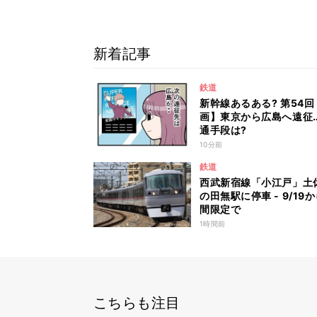
新着記事
鉄道
新幹線あるある? 第54回
画】東京から広島へ遠征
通手段は?
10分前
鉄道
西武新宿線「小江戸」土
の田無駅に停車 - 9/19
間限定で
1時間前
こちらも注目