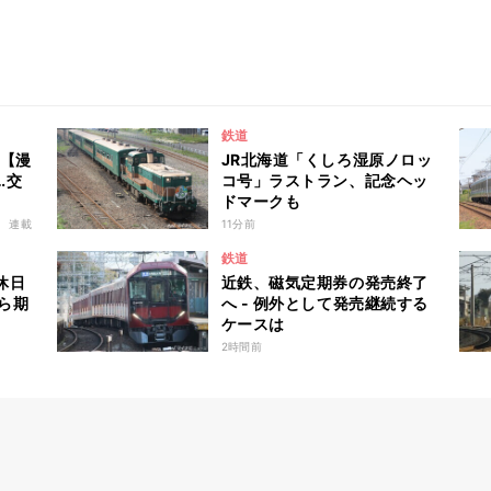
鉄道
 【漫
JR北海道「くしろ湿原ノロッ
…交
コ号」ラストラン、記念ヘッ
ドマークも
連載
11分前
鉄道
休日
近鉄、磁気定期券の発売終了
から期
へ - 例外として発売継続する
ケースは
2時間前