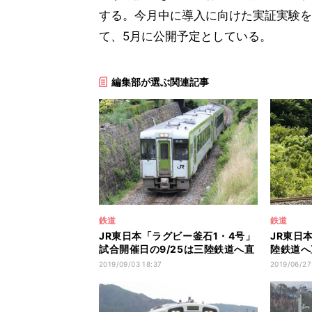
する。今月中に導入に向けた実証実験を
て、5月に公開予定としている。
編集部が選ぶ関連記事
鉄道
鉄道
JR東日本「ラグビー釜石1・4号」
JR東日
試合開催日の9/25は三陸鉄道へ直
陸鉄道へ
通
も
2019/09/03 18:37
2019/06/27