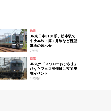
鉄道
JR東日本E131系、松本駅で
中央本線・篠ノ井線など新型
車両の展示会
27分前
鉄道
JR九州「スワローおひさま」
ひなたフェス開催日に夜間滞
在イベント
21時間前