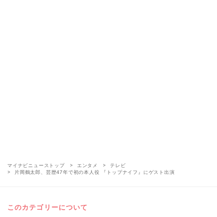
マイナビニューストップ
エンタメ
テレビ
片岡鶴太郎、芸歴47年で初の本人役 『トップナイフ』にゲスト出演
このカテゴリーについて