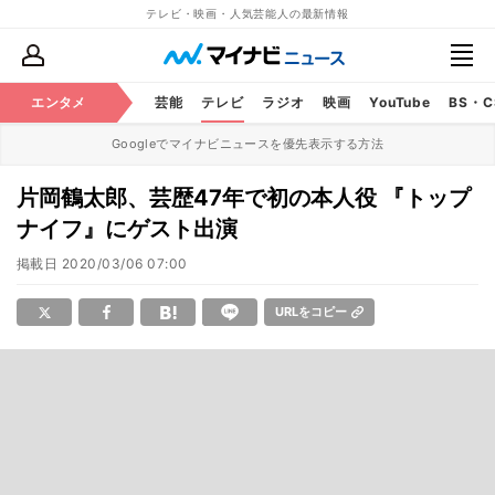
テレビ・映画・人気芸能人の最新情報
エンタメ
芸能
テレビ
ラジオ
映画
YouTube
BS・
Googleでマイナビニュースを優先表示する方法
片岡鶴太郎、芸歴47年で初の本人役 『トップ
ナイフ』にゲスト出演
掲載日
2020/03/06 07:00
URLをコピー