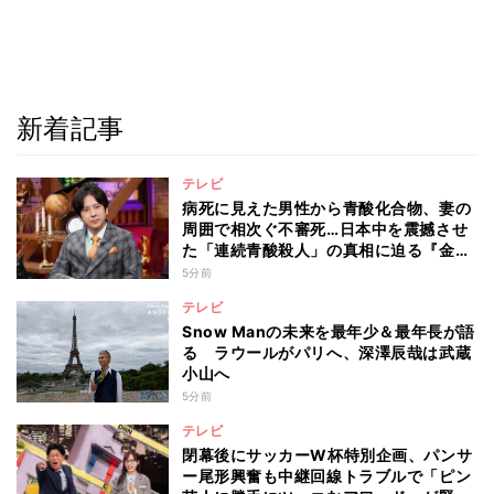
新着記事
テレビ
病死に見えた男性から青酸化合物、妻の
周囲で相次ぐ不審死…日本中を震撼させ
た「連続青酸殺人」の真相に迫る『金曜
ミステリークラブ!!!』
5分前
テレビ
Snow Manの未来を最年少＆最年長が語
る ラウールがパリへ、深澤辰哉は武蔵
小山へ
5分前
テレビ
閉幕後にサッカーW杯特別企画、パンサ
ー尾形興奮も中継回線トラブルで「ピン