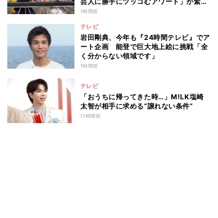
芸人に勝手にツッコむアワード」が緊急
開幕『脱力タイムズ』
1時間前
テレビ
岩田剛典、今年も『24時間テレビ』でア
ート企画 能登で巨大地上絵に挑戦「全
く分からない領域です」
1時間前
テレビ
「おうちに帰ってきた時…」M!LK塩崎
太智が相手に求める“譲れない条件”
11時間前