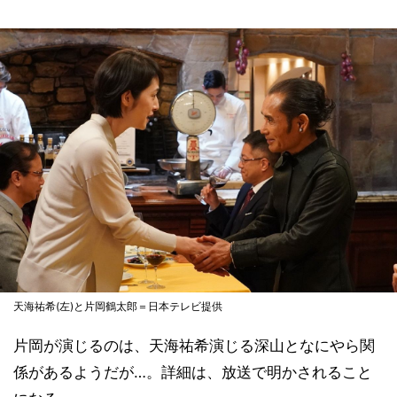
天海祐希(左)と片岡鶴太郎＝日本テレビ提供
片岡が演じるのは、天海祐希演じる深山となにやら関
係があるようだが…。詳細は、放送で明かされること