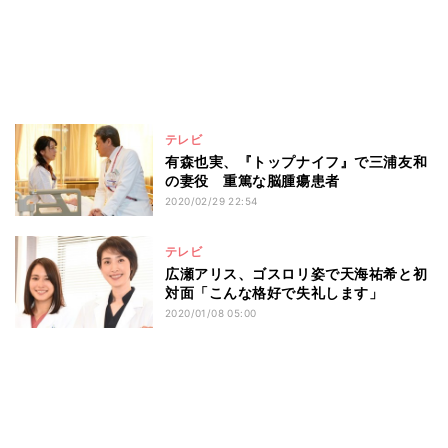
テレビ
有森也実、『トップナイフ』で三浦友和
の妻役 重篤な脳腫瘍患者
2020/02/29 22:54
テレビ
広瀬アリス、ゴスロリ姿で天海祐希と初
対面「こんな格好で失礼します」
2020/01/08 05:00