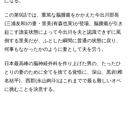
になる。
この第9話では、重篤な脳腫瘍をかかえた今出川部長
(三浦友和)の妻・里美(有森也実)が登場。脳腫瘍が引き
起こす譫妄状態によって今出川を夫と認識できずに罵
倒する里美だが、ふとした瞬間に普通の状態に戻り、
何事もなかったかのように妻として夫を労う。
日本最高峰の脳神経外科を作り上げた男の、たったひ
とりの妻のために全てを捨てる覚悟に、深山、黒岩(椎
名桔平)、西郡(永山絢斗)はこれまでで最も難しいオペ
に挑むことを決意する。